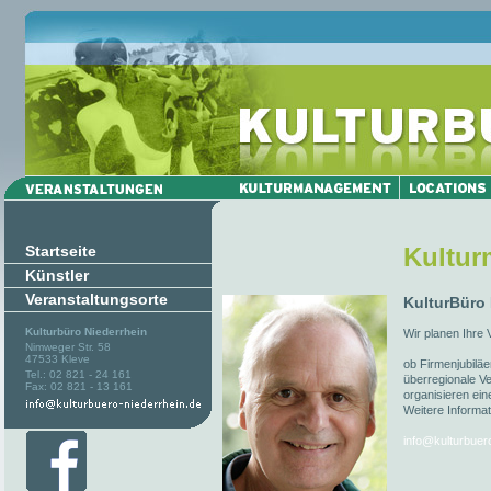
Startseite
Kultu
Künstler
Veranstaltungsorte
KulturBüro
Kulturbüro Niederrhein
Wir planen Ihre 
Nimweger Str. 58
47533 Kleve
ob Firmenjubiläe
Tel.: 02 821 - 24 161
überregionale Ve
Fax: 02 821 - 13 161
organisieren ein
Weitere Informat
info@kulturbuer