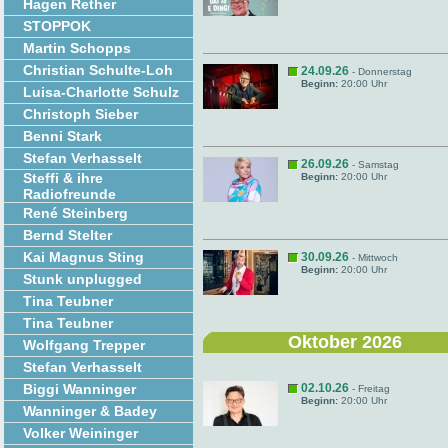
Hagen Rether
STOPPOK
Martin Schopps
Christian Schulte-Loh
24.09.26
- Donnerstag
Beginn:
20:00 Uhr
Luisa-Charlotte Schulz
Christoph Sieber
Benni Stark
Stefan Verhasselt
26.09.26
- Samstag
Steffi & ihre
Beginn:
20:00 Uhr
Radiofreunde
René Steinberg
Bernd Stelter
Kai Magnus Sting
30.09.26
- Mittwoch
Beginn:
20:00 Uhr
Stunk unplugged
Tina Teubner
Tina Teubner
Oktober 2026
Wolfgang Trepper
Stefan Verhasselt
Biggi Wanninger
02.10.26
- Freitag
Beginn:
20:00 Uhr
Wanninger & Badey
Volker Weininger