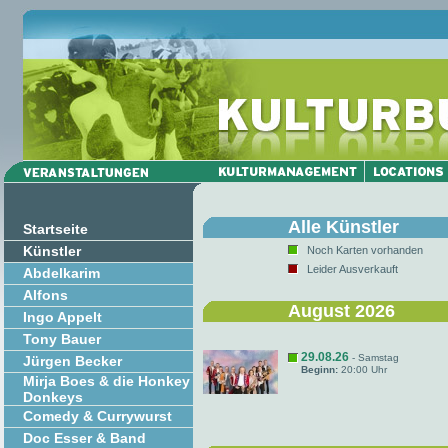
Alle Künstler
Startseite
Künstler
Noch Karten vorhanden
Leider Ausverkauft
Abdelkarim
Alfons
August 2026
Ingo Appelt
Tony Bauer
29.08.26
- Samstag
Jürgen Becker
Beginn:
20:00 Uhr
Mirja Boes & die Honkey
Donkeys
Comedy & Currywurst
Doc Esser & Band