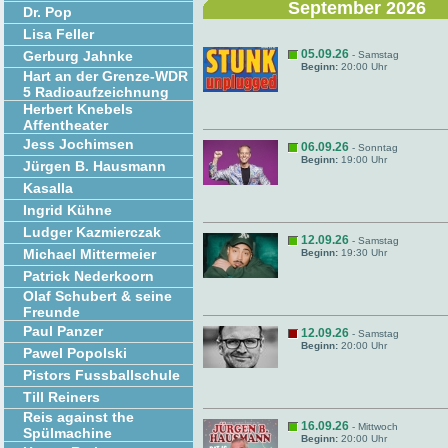
September 2026
Dr. Pop
Lisa Feller
05.09.26
Gerburg Jahnke
- Samstag
Beginn:
20:00 Uhr
Hart an der Grenze-WDR
5 Radioaufzeichnung
Herbert Knebels
Affentheater
Jess Jochimsen
06.09.26
- Sonntag
Beginn:
19:00 Uhr
Jürgen B. Hausmann
Kasalla
Ingrid Kühne
Ludger Kazmierczak
12.09.26
- Samstag
Michael Mittermeier
Beginn:
19:30 Uhr
Patrick Nederkoorn
Olaf Schubert & seine
Freunde
Paul Panzer
12.09.26
- Samstag
Beginn:
20:00 Uhr
Pawel Popolski
Pistors Fussballschule
Till Reiners
Reis against the
16.09.26
- Mittwoch
Spülmachine
Beginn:
20:00 Uhr