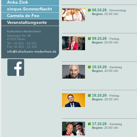
Anka Zink
cinque-SommerNacht
08.10.26
- Donnerstag
Beginn:
20:00 Uhr
Carmela de Feo
Veranstaltungsorte
Kulturbüro Niederrhein
Nimweger Str. 58
09.10.26
- Freitag
47533 Kleve
Beginn:
20:00 Uhr
Tel.: 02 821 - 24 161
Fax: 02 821 - 13 161
10.10.26
- Samstag
Beginn:
20:00 Uhr
16.10.26
- Freitag
Beginn:
20:00 Uhr
17.10.26
- Samstag
Beginn:
20:00 Uhr