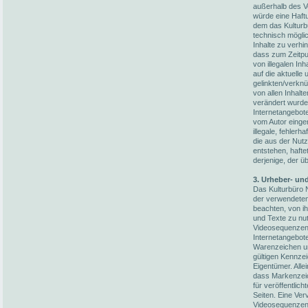
außerhalb des V
würde eine Haftun
dem das Kulturb
technisch möglic
Inhalte zu verhi
dass zum Zeitpun
von illegalen In
auf die aktuelle
gelinkten/verknü
von allen Inhalt
verändert wurden
Internetangebot
vom Autor einger
illegale, fehler
die aus der Nut
entstehen, hafte
derjenige, der üb
3. Urheber- un
Das Kulturbüro N
der verwendete
beachten, von i
und Texte zu nut
Videosequenzen 
Internetangebot
Warenzeichen un
gültigen Kennze
Eigentümer. Alle
dass Markenzeic
für veröffentlich
Seiten. Eine Ver
Videosequenzen 