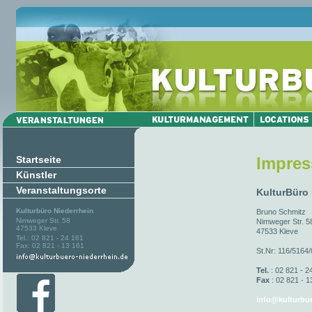
Startseite
Impre
Künstler
Veranstaltungsorte
KulturBüro
Kulturbüro Niederrhein
Bruno Schmitz
Nimweger Str. 58
Nimweger Str. 5
47533 Kleve
47533 Kleve
Tel.: 02 821 - 24 161
Fax: 02 821 - 13 161
St.Nr: 116/5164
Tel.
: 02 821 - 2
Fax
: 02 821 - 1
info@kulturbue