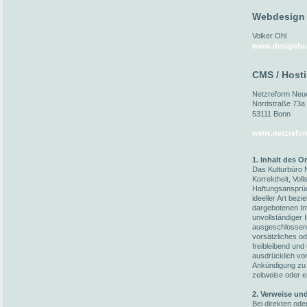
Webdesign
Volker Ohl
www.designbu
CMS / Host
Netzreform Ne
Nordstraße 73a
53111 Bonn
www.netzrefor
1. Inhalt des 
Das Kulturbüro N
Korrektheit, Voll
Haftungsansprüc
ideeller Art bez
dargebotenen In
unvollständiger 
ausgeschlossen,
vorsätzliches od
freibleibend und
ausdrücklich vo
Ankündigung zu 
zeitweise oder e
2. Verweise un
Bei direkten ode