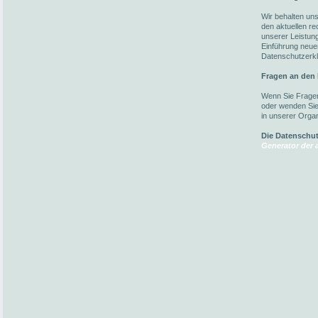
Wir behalten un
den aktuellen r
unserer Leistun
Einführung neuer
Datenschutzerkl
Fragen an den
Wenn Sie Fragen
oder wenden Sie 
in unserer Organ
Die Datenschu
Generator der a