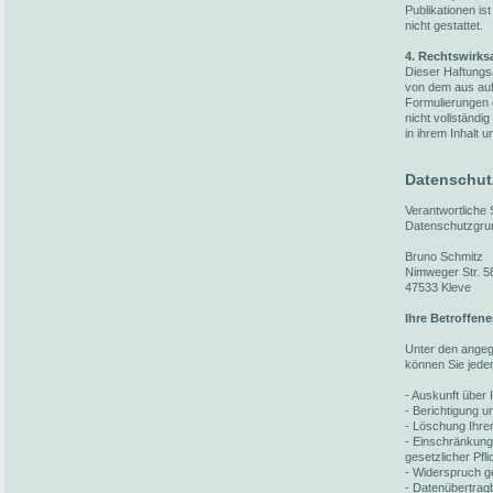
Publikationen i
nicht gestattet.
4. Rechtswirks
Dieser Haftungsa
von dem aus auf 
Formulierungen 
nicht vollständi
in ihrem Inhalt u
Datenschut
Verantwortliche
Datenschutzgru
Bruno Schmitz
Nimweger Str. 5
47533 Kleve
Ihre Betroffen
Unter den ange
können Sie jede
- Auskunft über 
- Berichtigung 
- Löschung Ihre
- Einschränkung
gesetzlicher Pfl
- Widerspruch ge
- Datenübertragb