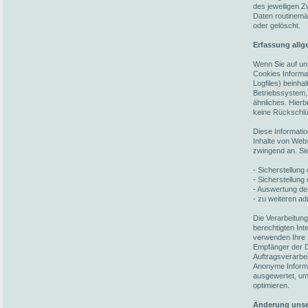
des jeweiligen 
Daten routinemä
oder gelöscht.
Erfassung allg
Wenn Sie auf un
Cookies Informat
Logfiles) beinh
Betriebssystem,
ähnliches. Hierb
keine Rückschlü
Diese Informati
Inhalte von Webs
zwingend an. Si
- Sicherstellun
- Sicherstellung
- Auswertung der
- zu weiteren ad
Die Verarbeitun
berechtigten In
verwenden Ihre 
Empfänger der Da
Auftragsverarbei
Anonyme Informat
ausgewertet, um 
optimieren.
Änderung unse