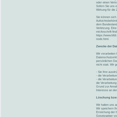
oder einen Vert
Sofern Sie uns ei
Wirkung für die 
Sie können sich 
Aufsichtsbehörd
dem Bundesland 
Verletzung. Eine
mit Anschrift fin
https://www.bfdi
node.html.
Zwecke der Dat
Wir verarbeiten
Datenschutzerkl
persönlichen Da
nicht statt. Wir
- Sie Ihre ausdrü
- die Verarbeitun
- die Verarbeitun
die Verarbeitung
Grund zur Annah
Interesse an der
Löschung bzw.
Wir halten uns 
Wir speichern I
Erreichung der h
Gesetzgeber vorg