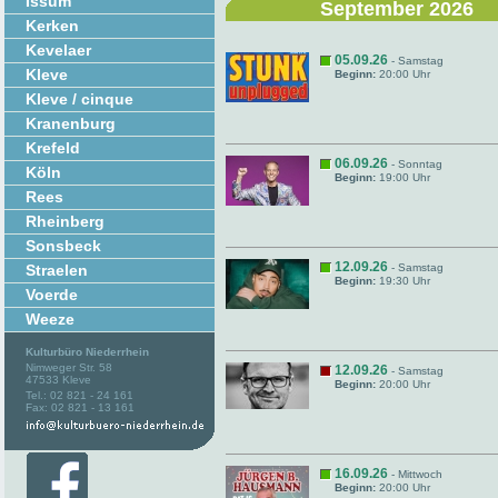
Issum
September 2026
Kerken
Kevelaer
05.09.26
- Samstag
Kleve
Beginn:
20:00 Uhr
Kleve / cinque
Kranenburg
Krefeld
06.09.26
- Sonntag
Köln
Beginn:
19:00 Uhr
Rees
Rheinberg
Sonsbeck
12.09.26
Straelen
- Samstag
Beginn:
19:30 Uhr
Voerde
Weeze
Kulturbüro Niederrhein
Nimweger Str. 58
12.09.26
- Samstag
47533 Kleve
Beginn:
20:00 Uhr
Tel.: 02 821 - 24 161
Fax: 02 821 - 13 161
16.09.26
- Mittwoch
Beginn:
20:00 Uhr