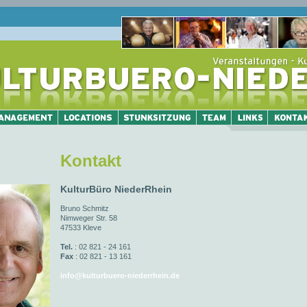
Kontakt
KulturBüro NiederRhein
Bruno Schmitz
Nimweger Str. 58
47533 Kleve
Tel.
: 02 821 - 24 161
Fax
: 02 821 - 13 161
info@kulturbuero-niederrhein.de