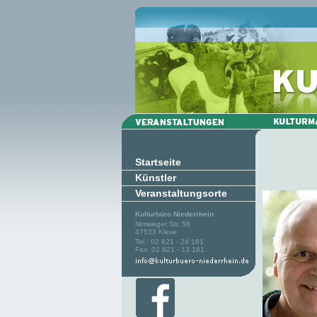
Startseite
Künstler
Veranstaltungsorte
Kulturbüro Niederrhein
Nimweger Str. 58
47533 Kleve
Tel.: 02 821 - 24 161
Fax: 02 821 - 13 161