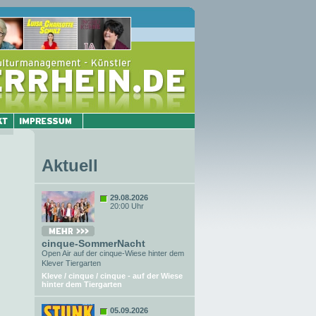
Aktuell
29.08.2026
20:00 Uhr
cinque-SommerNacht
Open Air auf der cinque-Wiese hinter dem
Klever Tiergarten
Kleve / cinque / cinque - auf der Wiese
hinter dem Tiergarten
05.09.2026