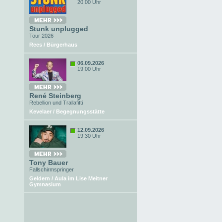
20:00 Uhr
Stunk unplugged
Tour 2026
Rees / Bürgerhaus
06.09.2026
19:00 Uhr
René Steinberg
Rebellion und Trallafitti
Kevelaer / Begegnungsstätte
12.09.2026
19:30 Uhr
Tony Bauer
Fallschirmspringer
Geldern / Aula im Lise Meitner
Gymnasium