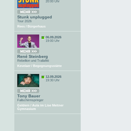
20:00 Uhr
Stunk unplugged
Tour 2026
Rees / Bürgerhaus
06.09.2026
19:00 Uhr
René Steinberg
Rebellion und Trallafitti
Kevelaer / Begegnungsstätte
12.09.2026
19:30 Uhr
Tony Bauer
Fallschirmspringer
Geldern / Aula im Lise Meitner
Gymnasium