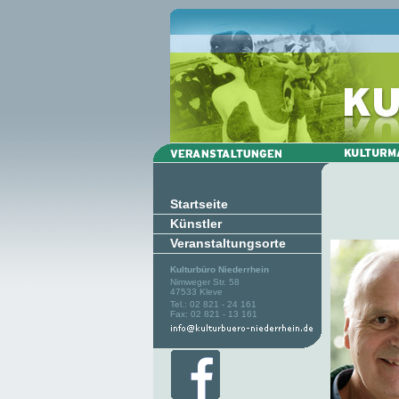
Startseite
Künstler
Veranstaltungsorte
Kulturbüro Niederrhein
Nimweger Str. 58
47533 Kleve
Tel.: 02 821 - 24 161
Fax: 02 821 - 13 161