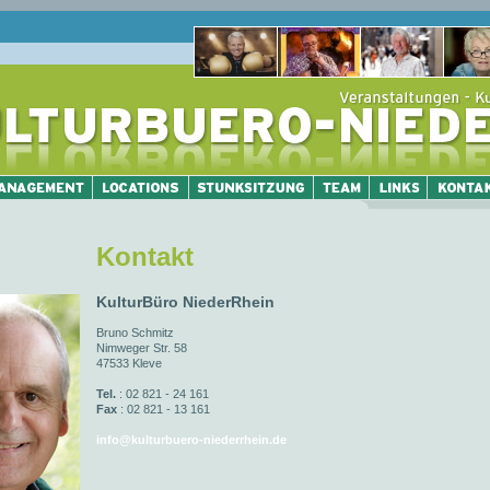
Kontakt
KulturBüro NiederRhein
Bruno Schmitz
Nimweger Str. 58
47533 Kleve
Tel.
: 02 821 - 24 161
Fax
: 02 821 - 13 161
info@kulturbuero-niederrhein.de