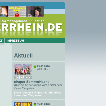
Aktuell
29.08.2026
20:00 Uhr
cinque-SommerNacht
Open Air auf der cinque-Wiese hinter dem
Klever Tiergarten
Kleve / cinque / cinque - auf der Wiese
hinter dem Tiergarten
05.09.2026