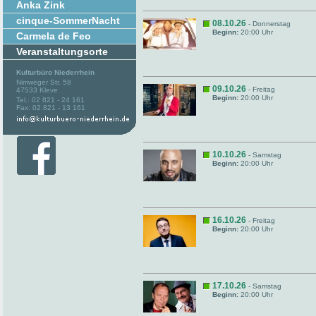
Anka Zink
cinque-SommerNacht
08.10.26
- Donnerstag
Beginn:
20:00 Uhr
Carmela de Feo
Veranstaltungsorte
Kulturbüro Niederrhein
Nimweger Str. 58
09.10.26
- Freitag
47533 Kleve
Beginn:
20:00 Uhr
Tel.: 02 821 - 24 161
Fax: 02 821 - 13 161
10.10.26
- Samstag
Beginn:
20:00 Uhr
16.10.26
- Freitag
Beginn:
20:00 Uhr
17.10.26
- Samstag
Beginn:
20:00 Uhr