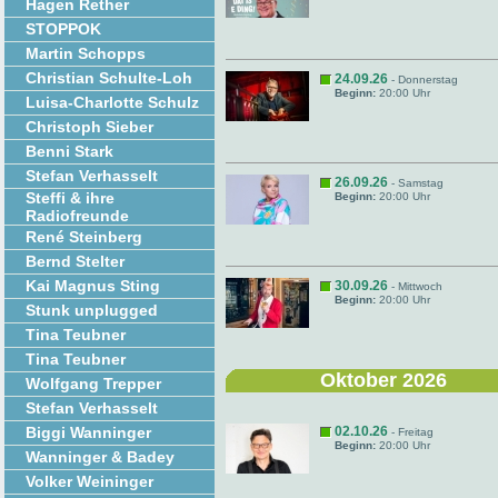
Hagen Rether
STOPPOK
Martin Schopps
Christian Schulte-Loh
24.09.26
- Donnerstag
Beginn:
20:00 Uhr
Luisa-Charlotte Schulz
Christoph Sieber
Benni Stark
Stefan Verhasselt
26.09.26
- Samstag
Steffi & ihre
Beginn:
20:00 Uhr
Radiofreunde
René Steinberg
Bernd Stelter
Kai Magnus Sting
30.09.26
- Mittwoch
Beginn:
20:00 Uhr
Stunk unplugged
Tina Teubner
Tina Teubner
Oktober 2026
Wolfgang Trepper
Stefan Verhasselt
Biggi Wanninger
02.10.26
- Freitag
Beginn:
20:00 Uhr
Wanninger & Badey
Volker Weininger