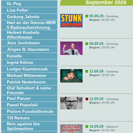
September 2026
Dr. Pop
Lisa Feller
05.09.26
Gerburg Jahnke
- Samstag
Beginn:
20:00 Uhr
Hart an der Grenze-WDR
5 Radioaufzeichnung
Herbert Knebels
Affentheater
Jess Jochimsen
06.09.26
- Sonntag
Beginn:
19:00 Uhr
Jürgen B. Hausmann
Kasalla
Ingrid Kühne
Ludger Kazmierczak
12.09.26
- Samstag
Michael Mittermeier
Beginn:
19:30 Uhr
Patrick Nederkoorn
Olaf Schubert & seine
Freunde
Paul Panzer
12.09.26
- Samstag
Beginn:
20:00 Uhr
Pawel Popolski
Pistors Fussballschule
Till Reiners
Reis against the
16.09.26
- Mittwoch
Spülmachine
Beginn:
20:00 Uhr