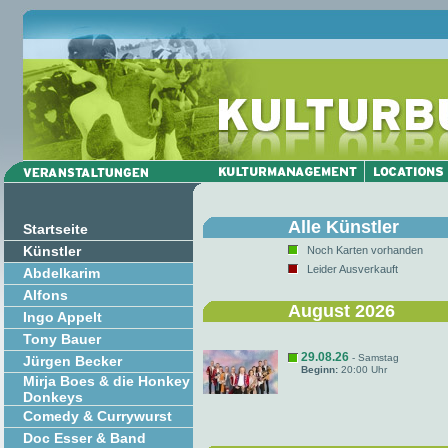
Alle Künstler
Startseite
Künstler
Noch Karten vorhanden
Leider Ausverkauft
Abdelkarim
Alfons
August 2026
Ingo Appelt
Tony Bauer
29.08.26
- Samstag
Jürgen Becker
Beginn:
20:00 Uhr
Mirja Boes & die Honkey
Donkeys
Comedy & Currywurst
Doc Esser & Band