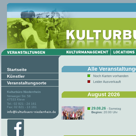
Alle Veranstaltun
Startseite
Künstler
Noch Karten vorhanden
Leider Ausverkauft
Veranstaltungsorte
Kulturbüro Niederrhein
August 2026
Nimweger Str. 58
47533 Kleve
Tel.: 02 821 - 24 161
Fax: 02 821 - 13 161
29.08.26
- Samstag
Beginn:
20:00 Uhr