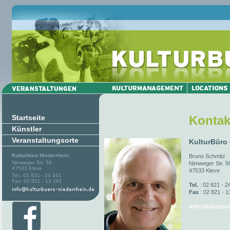
Startseite
Kontak
Künstler
Veranstaltungsorte
KulturBüro
Kulturbüro Niederrhein
Bruno Schmitz
Nimweger Str. 58
Nimweger Str. 5
47533 Kleve
47533 Kleve
Tel.: 02 821 - 24 161
Fax: 02 821 - 13 161
Tel.
: 02 821 - 2
Fax
: 02 821 - 1
info@kulturbue