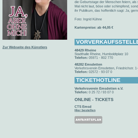
die Geburtstage der Menschen feiern, als 
Mal nicht laut, böse oder schimpfend, sonde
ihr Publikum, das hoffentlich sagt: Ja, gern
Foto: Ingrid Kühne
Kartenpreise: ab 44,05 €
VORVERKAUFSSTELL
Zur Webseite des Künstlers
48429 Rheine
Stadthalle Rheine, Humboldtplatz 10
Telefon:
05971 - 802 770
48282 Emsdetten
Verkehrsverein Emsdetten, Friedrichstr. 1
Telefon:
02572 - 93 07 0
TICKETHOTLINE
Verkehrsverein Emsdetten e.V.
Telefon:
0 25 72 / 93 07 0
ONLINE - TICKETS
CTS Emsd
Hier bestellen