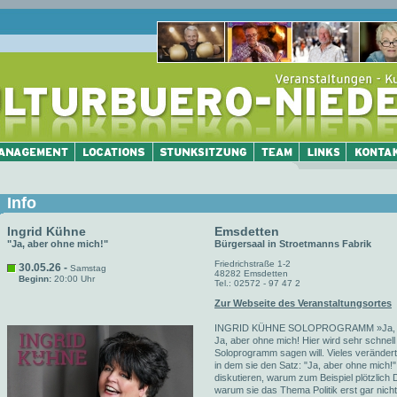
Info
Ingrid Kühne
Emsdetten
"Ja, aber ohne mich!"
Bürgersaal in Stroetmanns Fabrik
Friedrichstraße 1-2
30.05.26 -
Samstag
48282 Emsdetten
Beginn:
20:00 Uhr
Tel.: 02572 - 97 47 2
Zur Webseite des Veranstaltungsortes
INGRID KÜHNE SOLOPROGRAMM »Ja, ab
Ja, aber ohne mich! Hier wird sehr schnell 
Soloprogramm sagen will. Vieles verändert 
in dem sie den Satz: "Ja, aber ohne mic
diskutieren, warum zum Beispiel plötzlic
warum sie das Thema Politik erst gar nicht 