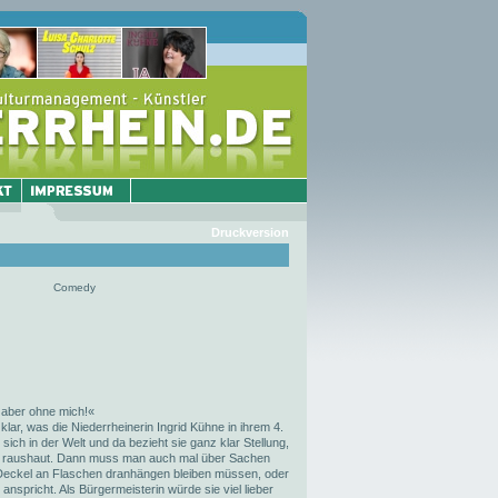
Druckversion
Comedy
er ohne mich!«
klar, was die Niederrheinerin Ingrid Kühne in ihrem 4.
sich in der Welt und da bezieht sie ganz klar Stellung,
h!" raushaut. Dann muss man auch mal über Sachen
h Deckel an Flaschen dranhängen bleiben müssen, oder
anspricht. Als Bürgermeisterin würde sie viel lieber