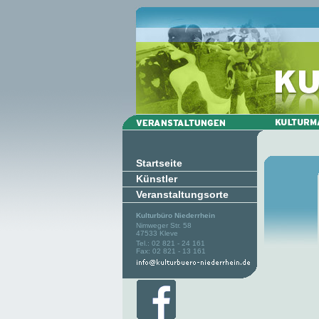
Startseite
Künstler
Veranstaltungsorte
Kulturbüro Niederrhein
Nimweger Str. 58
47533 Kleve
Tel.: 02 821 - 24 161
Fax: 02 821 - 13 161