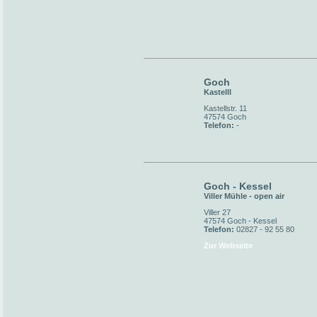
Goch
Kastelll
Kastellstr. 11
47574 Goch
Telefon:
-
Goch - Kessel
Viller Mühle - open air
Viller 27
47574 Goch - Kessel
Telefon:
02827 - 92 55 80
Zur Webseite