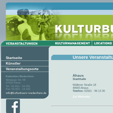
Unsere Veranstalt
Startseite
Künstler
Veranstaltungsorte
Ahaus
Kulturbüro Niederrhein
Stadthalle
Nimweger Str. 58
47533 Kleve
Wüllener Straße 18
Tel.: 02 821 - 24 161
48683 Ahaus
Fax: 02 821 - 13 161
Telefon:
02561 - 96 13 30
Zur Webseite