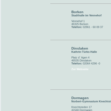
Borken
Stadthalle im Vennehof
Vennehof 1
46325 Borken
Telefon:
02861 - 60 09 37
Dinslaken
Kathrin-Türks-Halle
Platz d´ Agen 4
46535 Dinslaken
Telefon:
02064 4296 -0
Zur Webseite
Dormagen
Norbert-Gymnasium Knechts
Knechtsteden 17
41540 Dormagen