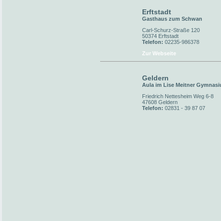
Erftstadt
Gasthaus zum Schwan
Carl-Schurz-Straße 120
50374 Erftstadt
Telefon:
02235-986378
Zur Webseite
Geldern
Aula im Lise Meitner Gymnas
Friedrich Nettesheim Weg 6-8
47608 Geldern
Telefon:
02831 - 39 87 07