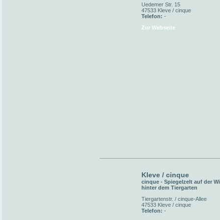
Uedemer Str. 15
47533 Kleve / cinque
Telefon:
-
Zur Webseite
Kleve / cinque
cinque - Spiegelzelt auf der W
hinter dem Tiergarten
Tiergartenstr. / cinque-Allee
47533 Kleve / cinque
Telefon:
-