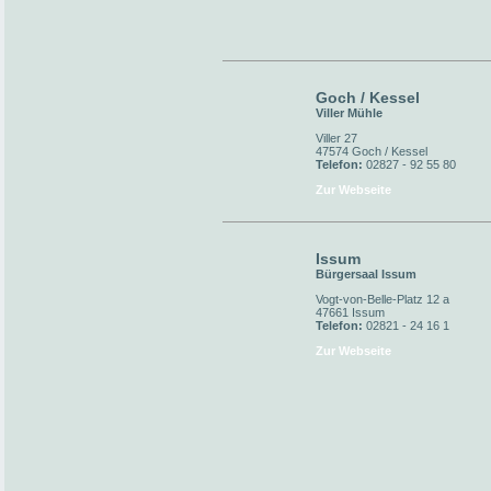
Goch / Kessel
Viller Mühle
Viller 27
47574 Goch / Kessel
Telefon:
02827 - 92 55 80
Zur Webseite
Issum
Bürgersaal Issum
Vogt-von-Belle-Platz 12 a
47661 Issum
Telefon:
02821 - 24 16 1
Zur Webseite