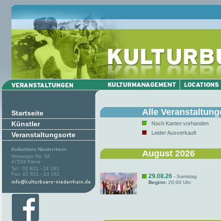
Alle Veranstaltun
Startseite
Künstler
Noch Karten vorhanden
Leider Ausverkauft
Veranstaltungsorte
Kulturbüro Niederrhein
August 2026
Nimweger Str. 58
47533 Kleve
Tel.: 02 821 - 24 161
Fax: 02 821 - 13 161
29.08.26
- Samstag
Beginn:
20:00 Uhr