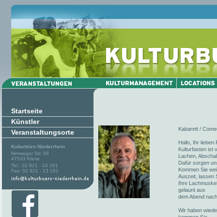
Startseite
Künstler
Kabarett / Comed
Veranstaltungsorte
Hallo, Ihr liebe
Kulturbüro Niederrhein
Kulturfasten ist
Nimweger Str. 58
Lachen, Abschalt
47533 Kleve
Dafür sorgen un
Tel.: 02 821 - 24 161
Kommen Sie weite
Fax: 02 821 - 13 161
Auszeit, lassen 
Ihre Lachmuskel
gelaunt aus
dem Abend nach
Wir haben wieder