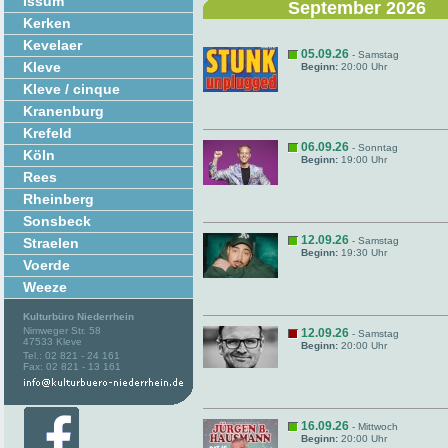
Issum
September 2026
Kerken
Kevelaer
05.09.26
- Samstag
Kleve
Beginn:
20:00 Uhr
Kleve / cinque
Kranenburg
Krefeld
06.09.26
- Sonntag
Köln
Beginn:
19:00 Uhr
Rees
Rheinberg
Sonsbeck
12.09.26
Straelen
- Samstag
Beginn:
19:30 Uhr
Voerde
Weeze
Kulturbüro Niederrhein
Nimweger Str. 58
12.09.26
- Samstag
47533 Kleve
Beginn:
20:00 Uhr
Tel.: 02 821 - 24 161
Fax: 02 821 - 13 161
16.09.26
- Mittwoch
Beginn:
20:00 Uhr