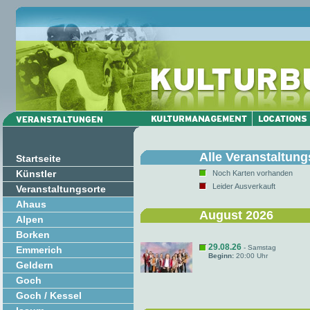
Alle Veranstaltung
Startseite
Künstler
Noch Karten vorhanden
Leider Ausverkauft
Veranstaltungsorte
Ahaus
August 2026
Alpen
Borken
29.08.26
- Samstag
Emmerich
Beginn:
20:00 Uhr
Geldern
Goch
Goch / Kessel