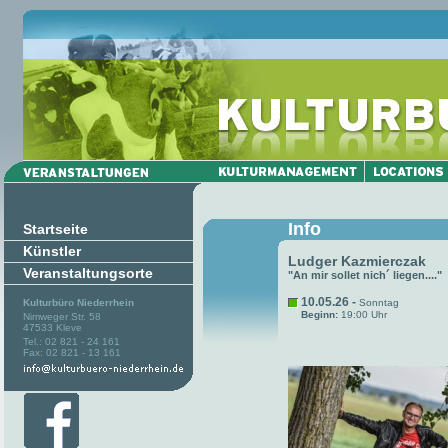
Info
Startseite
Künstler
Ludger Kazmierczak
Veranstaltungsorte
"An mir sollet nich´ liegen...."
10.05.26 -
Kulturbüro Niederrhein
Sonntag
Beginn:
19:00 Uhr
Nimweger Str. 58
47533 Kleve
Tel.: 02 821 - 24 161
Fax: 02 821 - 13 161