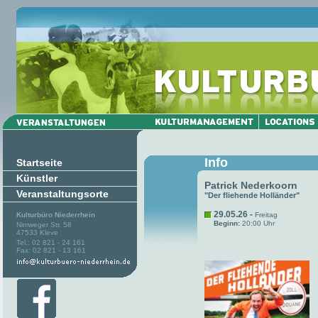
Info
Startseite
Künstler
Patrick Nederkoorn
Veranstaltungsorte
"Der fliehende Holländer"
29.05.26 -
Kulturbüro Niederrhein
Freitag
Beginn:
20:00 Uhr
Nimweger Str. 58
47533 Kleve
Tel.: 02 821 - 24 161
Fax: 02 821 - 13 161