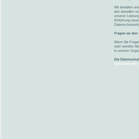
Wir behalten un
den aktuellen r
unserer Leistun
Einführung neuer
Datenschutzerkl
Fragen an den
Wenn Sie Fragen
oder wenden Sie 
in unserer Organ
Die Datenschu
Generator der a