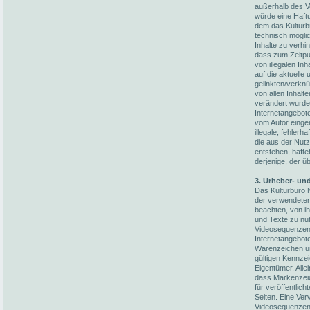
außerhalb des V
würde eine Haftun
dem das Kulturb
technisch möglic
Inhalte zu verhi
dass zum Zeitpun
von illegalen In
auf die aktuelle
gelinkten/verknü
von allen Inhalt
verändert wurden
Internetangebot
vom Autor einger
illegale, fehler
die aus der Nut
entstehen, hafte
derjenige, der üb
3. Urheber- un
Das Kulturbüro N
der verwendete
beachten, von i
und Texte zu nut
Videosequenzen 
Internetangebot
Warenzeichen un
gültigen Kennze
Eigentümer. Alle
dass Markenzeic
für veröffentlich
Seiten. Eine Ver
Videosequenzen 