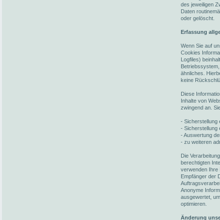
des jeweiligen 
Daten routinemä
oder gelöscht.
Erfassung allg
Wenn Sie auf un
Cookies Informat
Logfiles) beinh
Betriebssystem,
ähnliches. Hierb
keine Rückschlü
Diese Informati
Inhalte von Webs
zwingend an. Si
- Sicherstellun
- Sicherstellung
- Auswertung der
- zu weiteren ad
Die Verarbeitun
berechtigten In
verwenden Ihre 
Empfänger der Da
Auftragsverarbei
Anonyme Informat
ausgewertet, um 
optimieren.
Änderung unse