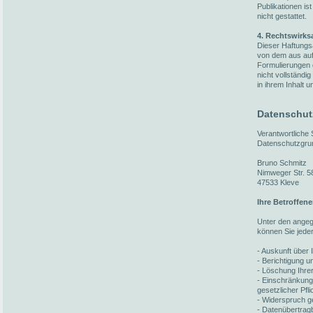
Publikationen i
nicht gestattet.
4. Rechtswirks
Dieser Haftungsa
von dem aus auf 
Formulierungen 
nicht vollständi
in ihrem Inhalt u
Datenschut
Verantwortliche
Datenschutzgru
Bruno Schmitz
Nimweger Str. 5
47533 Kleve
Ihre Betroffen
Unter den ange
können Sie jede
- Auskunft über 
- Berichtigung 
- Löschung Ihre
- Einschränkung
gesetzlicher Pfl
- Widerspruch ge
- Datenübertragb