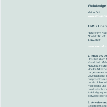
Webdesign
Volker Ohl
www.designbu
CMS / Host
Netzreform Ne
Nordstraße 73a
53111 Bonn
www.netzrefor
1. Inhalt des 
Das Kulturbüro N
Korrektheit, Voll
Haftungsansprüc
ideeller Art bez
dargebotenen In
unvollständiger 
ausgeschlossen,
vorsätzliches od
freibleibend und
ausdrücklich vo
Ankündigung zu 
zeitweise oder e
2. Verweise un
Bei direkten ode