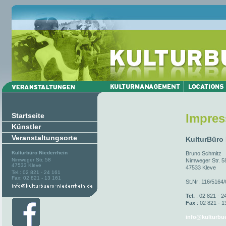
Startseite
Impre
Künstler
Veranstaltungsorte
KulturBüro
Kulturbüro Niederrhein
Bruno Schmitz
Nimweger Str. 58
Nimweger Str. 5
47533 Kleve
47533 Kleve
Tel.: 02 821 - 24 161
Fax: 02 821 - 13 161
St.Nr: 116/5164
Tel.
: 02 821 - 2
Fax
: 02 821 - 1
info@kulturbue