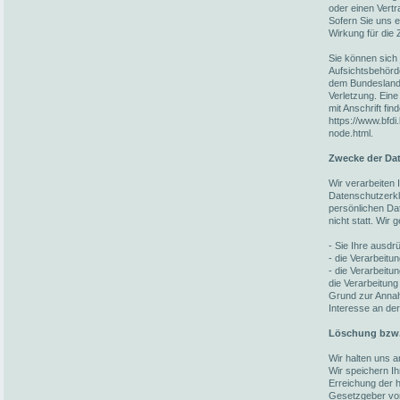
oder einen Vert
Sofern Sie uns ei
Wirkung für die 
Sie können sich 
Aufsichtsbehörd
dem Bundesland 
Verletzung. Eine
mit Anschrift fin
https://www.bfdi
node.html.
Zwecke der Dat
Wir verarbeiten
Datenschutzerkl
persönlichen Da
nicht statt. Wir
- Sie Ihre ausdrü
- die Verarbeitun
- die Verarbeitun
die Verarbeitung
Grund zur Annah
Interesse an der
Löschung bzw.
Wir halten uns 
Wir speichern I
Erreichung der h
Gesetzgeber vorg