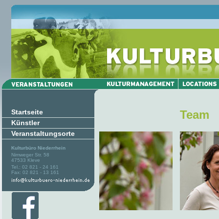
Startseite
Team
Künstler
Veranstaltungsorte
Kulturbüro Niederrhein
Nimweger Str. 58
47533 Kleve
Tel.: 02 821 - 24 161
Fax: 02 821 - 13 161