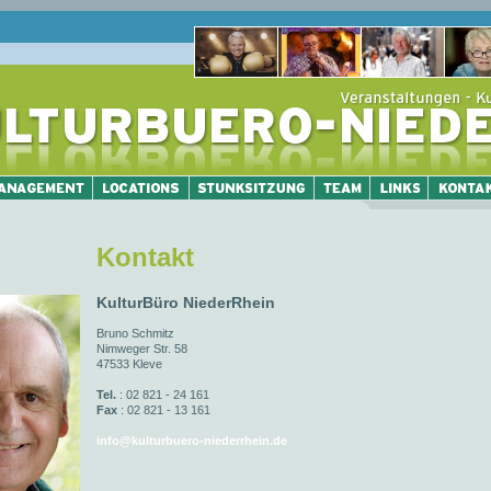
Kontakt
KulturBüro NiederRhein
Bruno Schmitz
Nimweger Str. 58
47533 Kleve
Tel.
: 02 821 - 24 161
Fax
: 02 821 - 13 161
info@kulturbuero-niederrhein.de