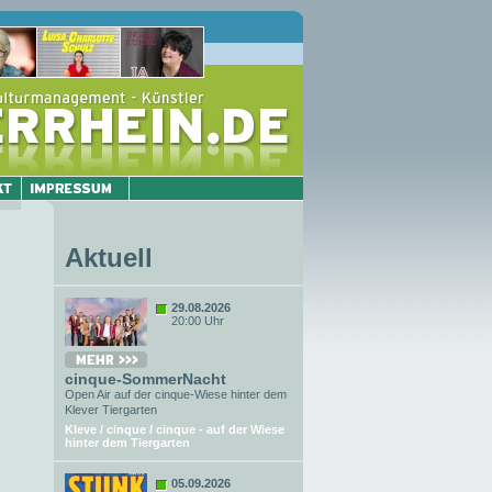
Aktuell
29.08.2026
20:00 Uhr
cinque-SommerNacht
Open Air auf der cinque-Wiese hinter dem
Klever Tiergarten
Kleve / cinque / cinque - auf der Wiese
hinter dem Tiergarten
05.09.2026