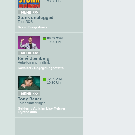
20:00 Uhr
Stunk unplugged
Tour 2026
Rees / Bürgerhaus
06.09.2026
19:00 Uhr
René Steinberg
Rebellion und Trallafitti
Kevelaer / Begegnungsstätte
12.09.2026
19:30 Uhr
Tony Bauer
Fallschirmspringer
Geldern / Aula im Lise Meitner
Gymnasium