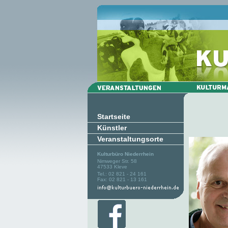
Startseite
Künstler
Veranstaltungsorte
Kulturbüro Niederrhein
Nimweger Str. 58
47533 Kleve
Tel.: 02 821 - 24 161
Fax: 02 821 - 13 161