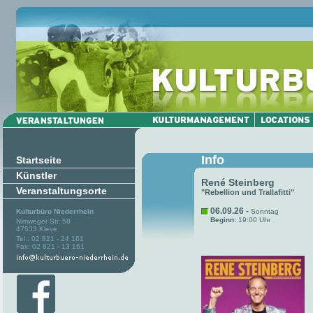
Info
Startseite
Künstler
René Steinberg
Veranstaltungsorte
"Rebellion und Trallafitti"
06.09.26 -
Kulturbüro Niederrhein
Sonntag
Beginn:
19:00 Uhr
Nimweger Str. 58
47533 Kleve
Tel.: 02 821 - 24 161
Fax: 02 821 - 13 161