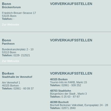
Bonn
VORVERKAUFSSTELLEN
Brückenforum
Friedrich-Breuer-Strasse 17
53225 Bonn
Telefon:
-
Zur Webseite
Bonn
VORVERKAUFSSTELLEN
Pantheon
Bundeskanzlerplatz 2 - 10
53113 Bonn
Telefon:
0228- 212521
Zur Webseite
Borken
VORVERKAUFSSTELLEN
Stadthalle im Vennehof
46325 Borken
Tourist-Info im FARB, Markt 15
Am Vennehof 1
Telefon:
02861 - 939 252
46325 Borken
Telefon:
02861 - 60 09 37
48703 Stadtlohn
Bürgerbüro der Stadt , Markt 3
Telefon:
0 25 63 - 87-87
46399 Bocholt
Bocholt Borkener Volksblatt, Europaplatz 24 - 28
Telefon:
02871 2840