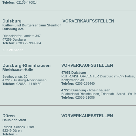
Telefon:
02133-470014
Duisburg
VORVERKAUFSSTELLEN
Kultur- und Bürgerzentrum Steinhof
Duisburg e.V.
Düsseldorfer Landstr. 347
47259 Duisburg
Telefon:
0203 72 9999 84
Zur Webseite
Duisburg-Rheinhausen
VORVERKAUFSSTELLEN
Rheinhausen-Halle
47051 Duisburg
RUHR.VISITORCENTER Duisburg im City Palais,
Beethovenstr. 20
Königstraße 39
47226 Duisburg-Rheinhausen
Telefon:
0203-285440
Telefon:
02065 - 41 99 50
47226 Duisburg - Rheinhausen
Bücherinsel Rheinhausen, Friedrich - Alfred - Str. 
Telefon:
02065-31006
Düren
VORVERKAUFSSTELLEN
Haus der Stadt
Rudolf- Schock- Platz
52349 Düren
Telefon:
-