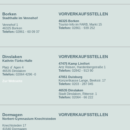
Borken
VORVERKAUFSSTELLEN
Stadthalle im Vennehof
46325 Borken
Tourist-Info im FARB, Markt 15
Vennehof 1
Telefon:
02861 - 939 252
46325 Borken
Telefon:
02861 - 60 09 37
Dinslaken
VORVERKAUFSSTELLEN
Kathrin-Türks-Halle
47475 Kamp Lintfort
Artz Reisen, Hardenbergstraße 1
Platz d´ Agen 4
Telefon:
02842 - 913 90
46535 Dinslaken
Telefon:
02064 4296 -0
47051 Duisburg
Konzertkasse Lange, Beekstr. 17
Zur Webseite
Telefon:
0203 - 287 045
46535 Dinslaken
Stadt Dinslaken, Ritterstr. 1
Telefon:
02064 - 66 222
Dormagen
VORVERKAUFSSTELLEN
Norbert-Gymnasium Knechtsteden
Knechtsteden 17
41540 Dormagen