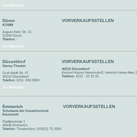
Zur Webseite
Düren
VORVERKAUFSSTELLEN
KOMM
August Klotz Str. 21
52349 Düren
Telefon:
-
Zur Webseite
Düsseldorf
VORVERKAUFSSTELLEN
Savoy-Theater
40210 Düsseldorf
Konzert Kasse Heinersdorff, Heinrich Heine Allee 
Graf-Adolf-Str. 47
Telefon:
0211 - 32 91 91
40210 Düsseldorf
Telefon:
0211- 830 8900
Zur Webseite
Emmerich
VORVERKAUFSSTELLEN
Schulaula der Gesamtschule
Emmerich
Paaltjesteege 1
46446 Emmerich
Telefon:
Theaterbüro: (02822) 75 2000