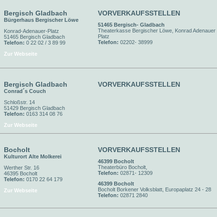
Bergisch Gladbach
VORVERKAUFSSTELLEN
Bürgerhaus Bergischer Löwe
51465 Bergisch- Gladbach
Theaterkasse Bergischer Löwe, Konrad Adenauer
Konrad-Adenauer-Platz
Platz
51465 Bergisch Gladbach
Telefon:
02202- 38999
Telefon:
0 22 02 / 3 89 99
Zur Webseite
Bergisch Gladbach
VORVERKAUFSSTELLEN
Conrad´s Couch
Schloßstr. 14
51429 Bergisch Gladbach
Telefon:
0163 314 08 76
Zur Webseite
Bocholt
VORVERKAUFSSTELLEN
Kulturort Alte Molkerei
46399 Bocholt
Theaterbüro Bocholt,
Werther Str. 16
Telefon:
02871- 12309
46395 Bocholt
Telefon:
0170 22 64 179
46399 Bocholt
Bocholt Borkener Volksblatt, Europaplatz 24 - 28
Zur Webseite
Telefon:
02871 2840