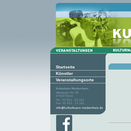
Startseite
Künstler
Veranstaltungsorte
Kulturbüro Niederrhein
Nimweger Str. 58
47533 Kleve
Tel.: 02 821 - 24 161
Fax: 02 821 - 13 161