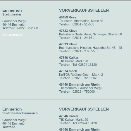
Emmerich
VORVERKAUFSSTELLEN
Stadttheater
46459 Rees
Touristen-Information, Markt 41
Grollscher Weg 6
Telefon:
02851 - 51-555
46446 Emmerich
Telefon:
02822 - 752000
47533 Kleve
Kulturbüro Niederrhein, Nimweger Straße 58
Zur Webseite
Telefon:
02821 - 24 16 1
47533 Kleve
Buchhandlung Hintzen, Hagsche Str. 46 - 48
Telefon:
02821 - 2 66 55
47546 Kalkar
TIK Kalkar, Markt 20
Telefon:
Tel. 02824 13120
47574 Goch
KulTOURbühne Goch, Markt 2
Telefon:
02823 - 32 02 02
46446 Emmerich am Rhein
Theaterbüro, Grollscher Weg 6
Telefon:
02822 - 752000
Emmerich
VORVERKAUFSSTELLEN
Stadttheater Emmerich
47546 Kalkar
TIK Kalkar, Markt 20
Grollscher Weg 6
Telefon:
Tel. 02824 13120
46446 Emmerich
Telefon:
-
46446 Emmerich am Rhein