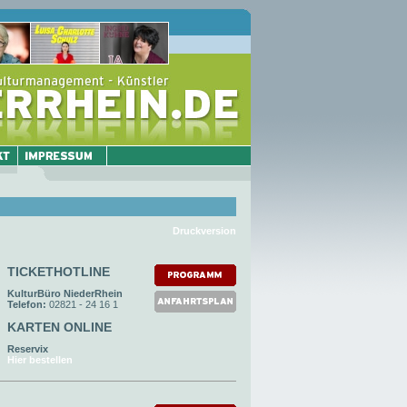
Druckversion
TICKETHOTLINE
KulturBüro NiederRhein
Telefon:
02821 - 24 16 1
KARTEN ONLINE
Reservix
Hier bestellen