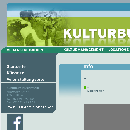
Info
Startseite
Künstler
Veranstaltungsorte
""
-
Kulturbüro Niederrhein
Beginn:
Uhr
Nimweger Str. 58
47533 Kleve
Tel.: 02 821 - 24 161
Fax: 02 821 - 13 161