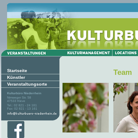
Startseite
Team
Künstler
Veranstaltungsorte
Kulturbüro Niederrhein
Nimweger Str. 58
47533 Kleve
Tel.: 02 821 - 24 161
Fax: 02 821 - 13 161