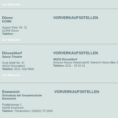
Zur Webseite
Düren
VORVERKAUFSSTELLEN
KOMM
August Klotz Str. 21
52349 Düren
Telefon:
-
Zur Webseite
Düsseldorf
VORVERKAUFSSTELLEN
Savoy-Theater
40210 Düsseldorf
Konzert Kasse Heinersdorff, Heinrich Heine Allee 
Graf-Adolf-Str. 47
Telefon:
0211 - 32 91 91
40210 Düsseldorf
Telefon:
0211- 830 8900
Zur Webseite
Emmerich
VORVERKAUFSSTELLEN
Schulaula der Gesamtschule
Emmerich
Paaltjesteege 1
46446 Emmerich
Telefon:
Theaterbüro: (02822) 75 2000