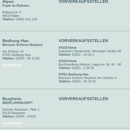
Alpen
VORVERKAUFSSTELLEN
Foyer im Rathaus
Rathausstr. 5
46519 Alpen
Telefon:
02802-912 120
Bedburg-Hau
VORVERKAUFSSTELLEN
Museum Schloss Moyland
47533 Kleve
Kulturbüro Niederrhein, Nimweger Straße 58
Am Schloss 10
Telefon:
02821 - 24 16 1
47551 Bedburg-Hau
Telefon:
02824 - 95 10 60
47533 Kleve
Buchhandlung Hintzen, Hagsche Str. 46 - 48
Zur Webseite
Telefon:
02821 - 2 66 55
47551 Bedburg Hau
Museum Schloss Moyland, Am Schloss 4
Telefon:
02824 - 95 10 60
Bergheim
VORVERKAUFSSTELLEN
MEDIO.RHEIN.ERFT
Konrad- Adenauer- Platz 1
50126 Bergheim
Telefon:
02405 - 94102
Zur Webseite