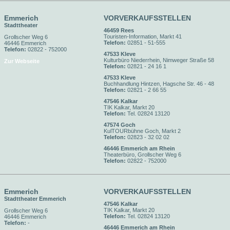
Emmerich
VORVERKAUFSSTELLEN
Stadttheater
46459 Rees
Touristen-Information, Markt 41
Grollscher Weg 6
Telefon:
02851 - 51-555
46446 Emmerich
Telefon:
02822 - 752000
47533 Kleve
Kulturbüro Niederrhein, Nimweger Straße 58
Zur Webseite
Telefon:
02821 - 24 16 1
47533 Kleve
Buchhandlung Hintzen, Hagsche Str. 46 - 48
Telefon:
02821 - 2 66 55
47546 Kalkar
TIK Kalkar, Markt 20
Telefon:
Tel. 02824 13120
47574 Goch
KulTOURbühne Goch, Markt 2
Telefon:
02823 - 32 02 02
46446 Emmerich am Rhein
Theaterbüro, Grollscher Weg 6
Telefon:
02822 - 752000
Emmerich
VORVERKAUFSSTELLEN
Stadttheater Emmerich
47546 Kalkar
TIK Kalkar, Markt 20
Grollscher Weg 6
Telefon:
Tel. 02824 13120
46446 Emmerich
Telefon:
-
46446 Emmerich am Rhein