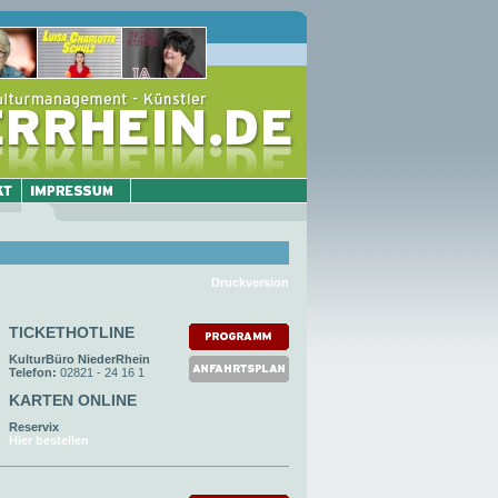
Druckversion
TICKETHOTLINE
KulturBüro NiederRhein
Telefon:
02821 - 24 16 1
KARTEN ONLINE
Reservix
Hier bestellen