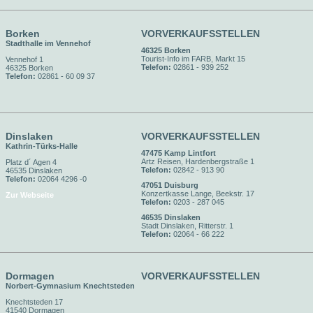
Borken
VORVERKAUFSSTELLEN
Stadthalle im Vennehof
46325 Borken
Tourist-Info im FARB, Markt 15
Vennehof 1
Telefon:
02861 - 939 252
46325 Borken
Telefon:
02861 - 60 09 37
Dinslaken
VORVERKAUFSSTELLEN
Kathrin-Türks-Halle
47475 Kamp Lintfort
Artz Reisen, Hardenbergstraße 1
Platz d´ Agen 4
Telefon:
02842 - 913 90
46535 Dinslaken
Telefon:
02064 4296 -0
47051 Duisburg
Konzertkasse Lange, Beekstr. 17
Zur Webseite
Telefon:
0203 - 287 045
46535 Dinslaken
Stadt Dinslaken, Ritterstr. 1
Telefon:
02064 - 66 222
Dormagen
VORVERKAUFSSTELLEN
Norbert-Gymnasium Knechtsteden
Knechtsteden 17
41540 Dormagen