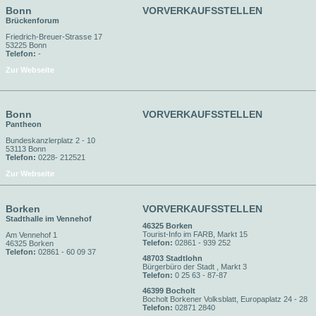
Bonn
VORVERKAUFSSTELLEN
Brückenforum
Friedrich-Breuer-Strasse 17
53225 Bonn
Telefon:
-
Zur Webseite
Bonn
VORVERKAUFSSTELLEN
Pantheon
Bundeskanzlerplatz 2 - 10
53113 Bonn
Telefon:
0228- 212521
Zur Webseite
Borken
VORVERKAUFSSTELLEN
Stadthalle im Vennehof
46325 Borken
Tourist-Info im FARB, Markt 15
Am Vennehof 1
Telefon:
02861 - 939 252
46325 Borken
Telefon:
02861 - 60 09 37
48703 Stadtlohn
Bürgerbüro der Stadt , Markt 3
Telefon:
0 25 63 - 87-87
46399 Bocholt
Bocholt Borkener Volksblatt, Europaplatz 24 - 28
Telefon:
02871 2840