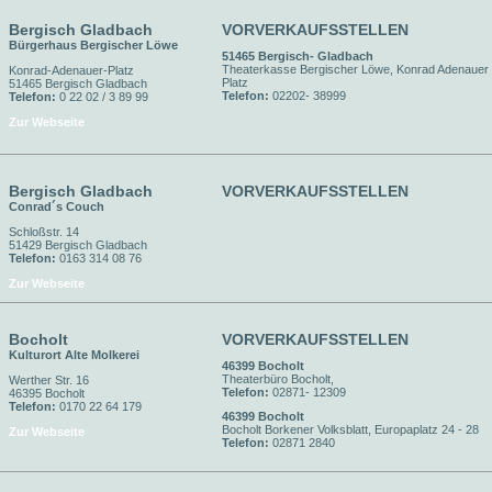
Bergisch Gladbach
VORVERKAUFSSTELLEN
Bürgerhaus Bergischer Löwe
51465 Bergisch- Gladbach
Theaterkasse Bergischer Löwe, Konrad Adenauer
Konrad-Adenauer-Platz
Platz
51465 Bergisch Gladbach
Telefon:
02202- 38999
Telefon:
0 22 02 / 3 89 99
Zur Webseite
Bergisch Gladbach
VORVERKAUFSSTELLEN
Conrad´s Couch
Schloßstr. 14
51429 Bergisch Gladbach
Telefon:
0163 314 08 76
Zur Webseite
Bocholt
VORVERKAUFSSTELLEN
Kulturort Alte Molkerei
46399 Bocholt
Theaterbüro Bocholt,
Werther Str. 16
Telefon:
02871- 12309
46395 Bocholt
Telefon:
0170 22 64 179
46399 Bocholt
Bocholt Borkener Volksblatt, Europaplatz 24 - 28
Zur Webseite
Telefon:
02871 2840