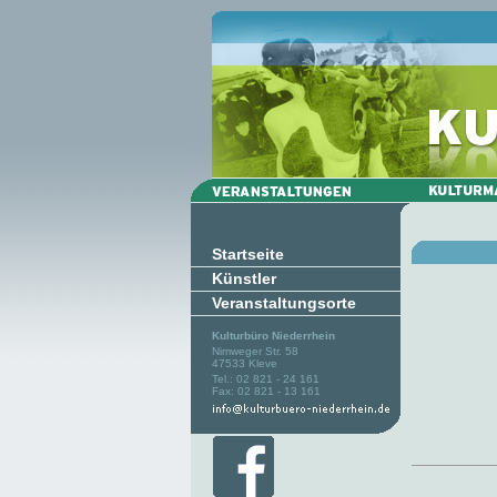
Startseite
Künstler
Veranstaltungsorte
Kulturbüro Niederrhein
Nimweger Str. 58
47533 Kleve
Tel.: 02 821 - 24 161
Fax: 02 821 - 13 161