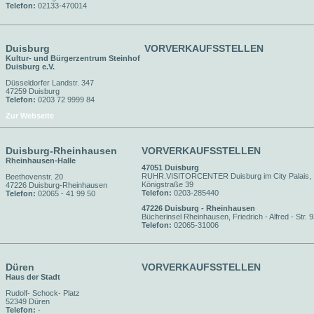
Telefon:
02133-470014
Duisburg
VORVERKAUFSSTELLEN
Kultur- und Bürgerzentrum Steinhof
Duisburg e.V.
Düsseldorfer Landstr. 347
47259 Duisburg
Telefon:
0203 72 9999 84
Zur Webseite
Duisburg-Rheinhausen
VORVERKAUFSSTELLEN
Rheinhausen-Halle
47051 Duisburg
RUHR.VISITORCENTER Duisburg im City Palais,
Beethovenstr. 20
Königstraße 39
47226 Duisburg-Rheinhausen
Telefon:
0203-285440
Telefon:
02065 - 41 99 50
47226 Duisburg - Rheinhausen
Bücherinsel Rheinhausen, Friedrich - Alfred - Str. 
Telefon:
02065-31006
Düren
VORVERKAUFSSTELLEN
Haus der Stadt
Rudolf- Schock- Platz
52349 Düren
Telefon:
-