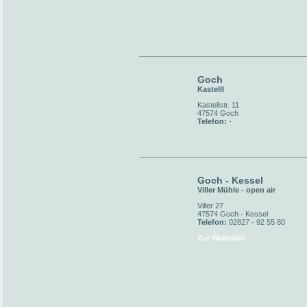
Goch
Kastelll
Kastellstr. 11
47574 Goch
Telefon:
-
Goch - Kessel
Viller Mühle - open air
Viller 27
47574 Goch - Kessel
Telefon:
02827 - 92 55 80
Zur Webseite