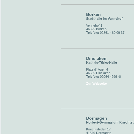
Borken
Stadthalle im Vennehof
Vennehof 1
46325 Borken
Telefon:
02861 - 60 09 37
Dinslaken
Kathrin-Türks-Halle
Platz d´ Agen 4
46535 Dinslaken
Telefon:
02064 4296 -0
Zur Webseite
Dormagen
Norbert-Gymnasium Knechts
Knechtsteden 17
41540 Dormagen