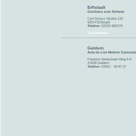
Erftstadt
Gasthaus zum Schwan
Carl-Schurz-Straße 120
50374 Erftstadt
Telefon:
02235-986378
Zur Webseite
Geldern
Aula im Lise Meitner Gymnas
Friedrich Nettesheim Weg 6-8
47608 Geldern
Telefon:
02831 - 39 87 07