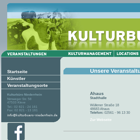
Unsere Veranstalt
Startseite
Künstler
Veranstaltungsorte
Ahaus
Kulturbüro Niederrhein
Stadthalle
Nimweger Str. 58
47533 Kleve
Wüllener Straße 18
Tel.: 02 821 - 24 161
48683 Ahaus
Fax: 02 821 - 13 161
Telefon:
02561 - 96 13 30
Zur Webseite