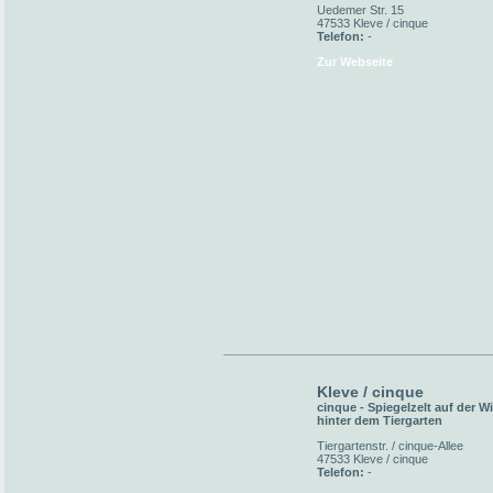
Uedemer Str. 15
47533 Kleve / cinque
Telefon:
-
Zur Webseite
Kleve / cinque
cinque - Spiegelzelt auf der W
hinter dem Tiergarten
Tiergartenstr. / cinque-Allee
47533 Kleve / cinque
Telefon:
-