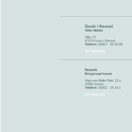
Goch / Kessel
Viller Mühle
Viller 27
47574 Goch / Kessel
Telefon:
02827 - 92 55 80
Zur Webseite
Issum
Bürgersaal Issum
Vogt-von-Belle-Platz 12 a
47661 Issum
Telefon:
02821 - 24 16 1
Zur Webseite