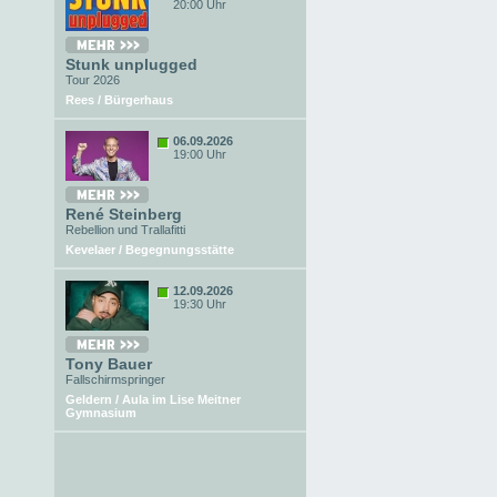
20:00 Uhr
Stunk unplugged
Tour 2026
Rees / Bürgerhaus
06.09.2026
19:00 Uhr
René Steinberg
Rebellion und Trallafitti
Kevelaer / Begegnungsstätte
12.09.2026
19:30 Uhr
Tony Bauer
Fallschirmspringer
Geldern / Aula im Lise Meitner
Gymnasium