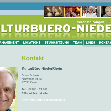
Kontakt
KulturBüro NiederRhein
Bruno Schmitz
Nimweger Str. 58
47533 Kleve
Tel.
: 02 821 - 24 161
Fax
: 02 821 - 13 161
info@kulturbuero-niederrhein.de