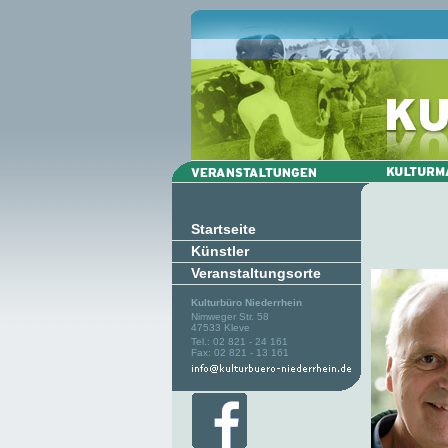
Startseite
Künstler
Veranstaltungsorte
Kulturbüro Niederrhein
Nimweger Str. 58
47533 Kleve
Tel.: 02 821 - 24 161
Fax: 02 821 - 13 161