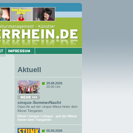
Aktuell
29.08.2026
20:00 Uhr
cinque-SommerNacht
Open Air auf der cinque-Wiese hinter dem
Klever Tiergarten
Kleve / cinque / cinque - auf der Wiese
hinter dem Tiergarten
05.09.2026