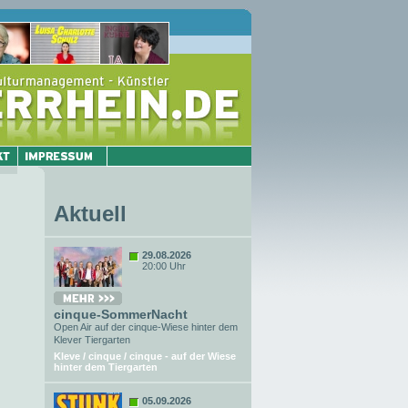
Aktuell
29.08.2026
20:00 Uhr
cinque-SommerNacht
Open Air auf der cinque-Wiese hinter dem
Klever Tiergarten
Kleve / cinque / cinque - auf der Wiese
hinter dem Tiergarten
05.09.2026