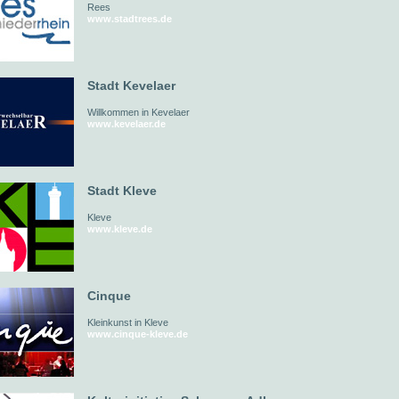
Rees
www.stadtrees.de
Stadt Kevelaer
Willkommen in Kevelaer
www.kevelaer.de
Stadt Kleve
Kleve
www.kleve.de
Cinque
Kleinkunst in Kleve
www.cinque-kleve.de