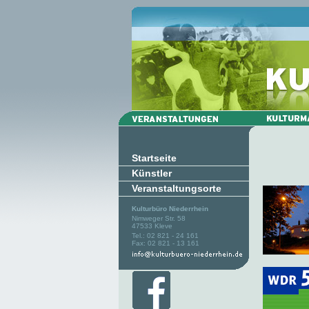
Startseite
Künstler
Veranstaltungsorte
Kulturbüro Niederrhein
Nimweger Str. 58
47533 Kleve
Tel.: 02 821 - 24 161
Fax: 02 821 - 13 161