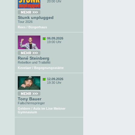
20:00 Uhr
Stunk unplugged
Tour 2026
Rees / Bürgerhaus
06.09.2026
19:00 Uhr
René Steinberg
Rebellion und Trallafitti
Kevelaer / Begegnungsstätte
12.09.2026
19:30 Uhr
Tony Bauer
Fallschirmspringer
Geldern / Aula im Lise Meitner
Gymnasium