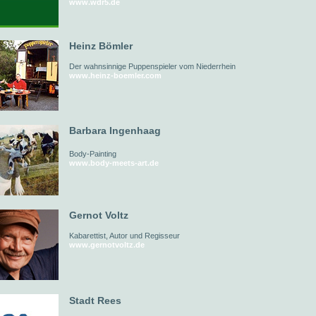
www.wdr5.de
Heinz Bömler
Der wahnsinnige Puppenspieler vom Niederrhein
www.heinz-boemler.com
Barbara Ingenhaag
Body-Painting
www.body-meets-art.de
Gernot Voltz
Kabarettist, Autor und Regisseur
www.gernotvoltz.de
Stadt Rees