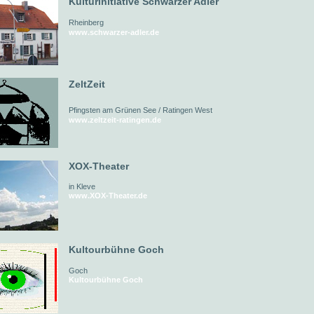
Kulturinitiative Schwarzer Adler
Rheinberg
www.schwarzer-adler.de
ZeltZeit
Pfingsten am Grünen See / Ratingen West
www.zeltzeit-ratingen.de
XOX-Theater
in Kleve
www.XOX-Theater.de
Kultourbühne Goch
Goch
Kultourbühne Goch