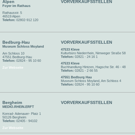
Alpen
VORVERKAUFSSTELLEN
Foyer im Rathaus
Rathausstr. 5
46519 Alpen
Telefon:
02802-912 120
Bedburg-Hau
VORVERKAUFSSTELLEN
Museum Schloss Moyland
47533 Kleve
Kulturbüro Niederrhein, Nimweger Straße 58
Am Schloss 10
Telefon:
02821 - 24 16 1
47551 Bedburg-Hau
Telefon:
02824 - 95 10 60
47533 Kleve
Buchhandlung Hintzen, Hagsche Str. 46 - 48
Zur Webseite
Telefon:
02821 - 2 66 55
47551 Bedburg Hau
Museum Schloss Moyland, Am Schloss 4
Telefon:
02824 - 95 10 60
Bergheim
VORVERKAUFSSTELLEN
MEDIO.RHEIN.ERFT
Konrad- Adenauer- Platz 1
50126 Bergheim
Telefon:
02405 - 94102
Zur Webseite