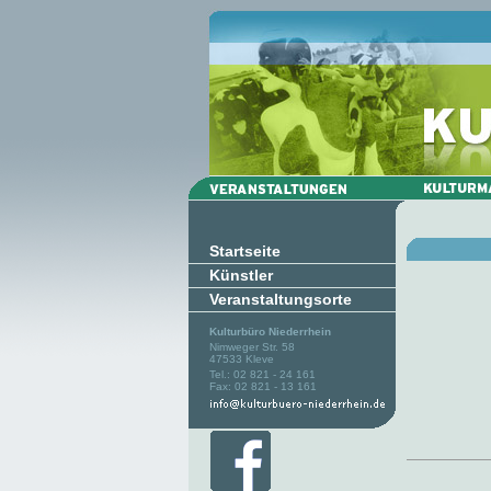
Startseite
Künstler
Veranstaltungsorte
Kulturbüro Niederrhein
Nimweger Str. 58
47533 Kleve
Tel.: 02 821 - 24 161
Fax: 02 821 - 13 161