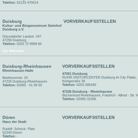
Telefon:
02133-470014
Duisburg
VORVERKAUFSSTELLEN
Kultur- und Bürgerzentrum Steinhof
Duisburg e.V.
Düsseldorfer Landstr. 347
47259 Duisburg
Telefon:
0203 72 9999 84
Zur Webseite
Duisburg-Rheinhausen
VORVERKAUFSSTELLEN
Rheinhausen-Halle
47051 Duisburg
RUHR.VISITORCENTER Duisburg im City Palais,
Beethovenstr. 20
Königstraße 39
47226 Duisburg-Rheinhausen
Telefon:
0203-285440
Telefon:
02065 - 41 99 50
47226 Duisburg - Rheinhausen
Bücherinsel Rheinhausen, Friedrich - Alfred - Str. 
Telefon:
02065-31006
Düren
VORVERKAUFSSTELLEN
Haus der Stadt
Rudolf- Schock- Platz
52349 Düren
Telefon:
-