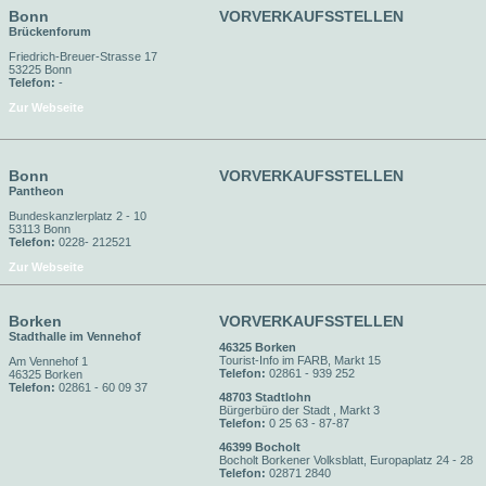
Bonn
VORVERKAUFSSTELLEN
Brückenforum
Friedrich-Breuer-Strasse 17
53225 Bonn
Telefon:
-
Zur Webseite
Bonn
VORVERKAUFSSTELLEN
Pantheon
Bundeskanzlerplatz 2 - 10
53113 Bonn
Telefon:
0228- 212521
Zur Webseite
Borken
VORVERKAUFSSTELLEN
Stadthalle im Vennehof
46325 Borken
Tourist-Info im FARB, Markt 15
Am Vennehof 1
Telefon:
02861 - 939 252
46325 Borken
Telefon:
02861 - 60 09 37
48703 Stadtlohn
Bürgerbüro der Stadt , Markt 3
Telefon:
0 25 63 - 87-87
46399 Bocholt
Bocholt Borkener Volksblatt, Europaplatz 24 - 28
Telefon:
02871 2840