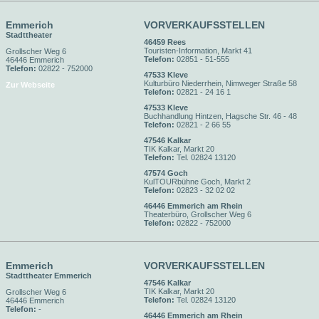
Emmerich
VORVERKAUFSSTELLEN
Stadttheater
46459 Rees
Touristen-Information, Markt 41
Grollscher Weg 6
Telefon:
02851 - 51-555
46446 Emmerich
Telefon:
02822 - 752000
47533 Kleve
Kulturbüro Niederrhein, Nimweger Straße 58
Zur Webseite
Telefon:
02821 - 24 16 1
47533 Kleve
Buchhandlung Hintzen, Hagsche Str. 46 - 48
Telefon:
02821 - 2 66 55
47546 Kalkar
TIK Kalkar, Markt 20
Telefon:
Tel. 02824 13120
47574 Goch
KulTOURbühne Goch, Markt 2
Telefon:
02823 - 32 02 02
46446 Emmerich am Rhein
Theaterbüro, Grollscher Weg 6
Telefon:
02822 - 752000
Emmerich
VORVERKAUFSSTELLEN
Stadttheater Emmerich
47546 Kalkar
TIK Kalkar, Markt 20
Grollscher Weg 6
Telefon:
Tel. 02824 13120
46446 Emmerich
Telefon:
-
46446 Emmerich am Rhein