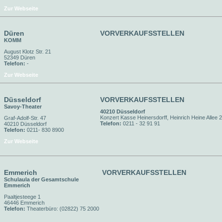
Zur Webseite
Düren
VORVERKAUFSSTELLEN
KOMM
August Klotz Str. 21
52349 Düren
Telefon:
-
Zur Webseite
Düsseldorf
VORVERKAUFSSTELLEN
Savoy-Theater
40210 Düsseldorf
Konzert Kasse Heinersdorff, Heinrich Heine Allee 
Graf-Adolf-Str. 47
Telefon:
0211 - 32 91 91
40210 Düsseldorf
Telefon:
0211- 830 8900
Zur Webseite
Emmerich
VORVERKAUFSSTELLEN
Schulaula der Gesamtschule
Emmerich
Paaltjesteege 1
46446 Emmerich
Telefon:
Theaterbüro: (02822) 75 2000