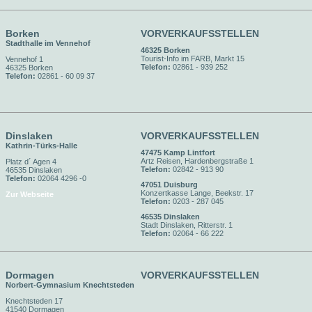
Borken
VORVERKAUFSSTELLEN
Stadthalle im Vennehof
46325 Borken
Tourist-Info im FARB, Markt 15
Vennehof 1
Telefon:
02861 - 939 252
46325 Borken
Telefon:
02861 - 60 09 37
Dinslaken
VORVERKAUFSSTELLEN
Kathrin-Türks-Halle
47475 Kamp Lintfort
Artz Reisen, Hardenbergstraße 1
Platz d´ Agen 4
Telefon:
02842 - 913 90
46535 Dinslaken
Telefon:
02064 4296 -0
47051 Duisburg
Konzertkasse Lange, Beekstr. 17
Zur Webseite
Telefon:
0203 - 287 045
46535 Dinslaken
Stadt Dinslaken, Ritterstr. 1
Telefon:
02064 - 66 222
Dormagen
VORVERKAUFSSTELLEN
Norbert-Gymnasium Knechtsteden
Knechtsteden 17
41540 Dormagen