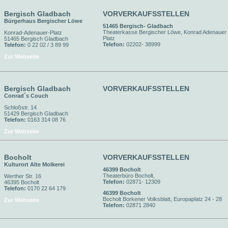
Bergisch Gladbach
VORVERKAUFSSTELLEN
Bürgerhaus Bergischer Löwe
51465 Bergisch- Gladbach
Theaterkasse Bergischer Löwe, Konrad Adenauer
Konrad-Adenauer-Platz
Platz
51465 Bergisch Gladbach
Telefon:
02202- 38999
Telefon:
0 22 02 / 3 89 99
Zur Webseite
Bergisch Gladbach
VORVERKAUFSSTELLEN
Conrad´s Couch
Schloßstr. 14
51429 Bergisch Gladbach
Telefon:
0163 314 08 76
Zur Webseite
Bocholt
VORVERKAUFSSTELLEN
Kulturort Alte Molkerei
46399 Bocholt
Theaterbüro Bocholt,
Werther Str. 16
Telefon:
02871- 12309
46395 Bocholt
Telefon:
0170 22 64 179
46399 Bocholt
Bocholt Borkener Volksblatt, Europaplatz 24 - 28
Zur Webseite
Telefon:
02871 2840