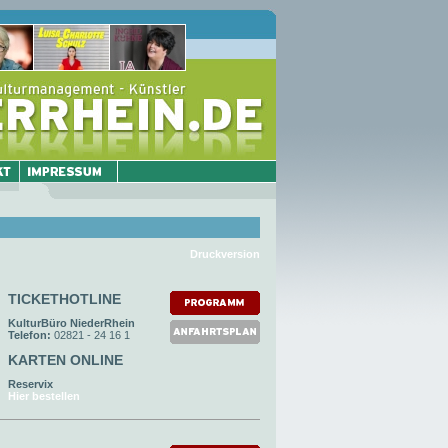
Druckversion
TICKETHOTLINE
KulturBüro NiederRhein
Telefon:
02821 - 24 16 1
KARTEN ONLINE
Reservix
Hier bestellen