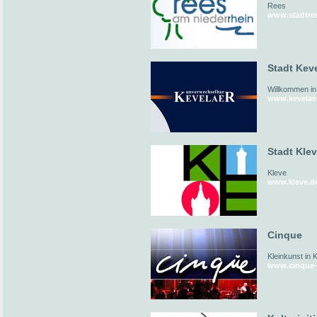
Rees
www.stadtre
Stadt Kev
Willkommen in
www.kevelae
Stadt Kle
Kleve
www.kleve.d
Cinque
Kleinkunst in 
www.cinque-