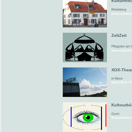
Kulturinit
Rheinberg
www.schwarz
ZeltZeit
Pfingsten am 
www.zeltzeit
XOX-Thea
in Kleve
www.XOX-The
Kultourb
Goch
Kultourbühn