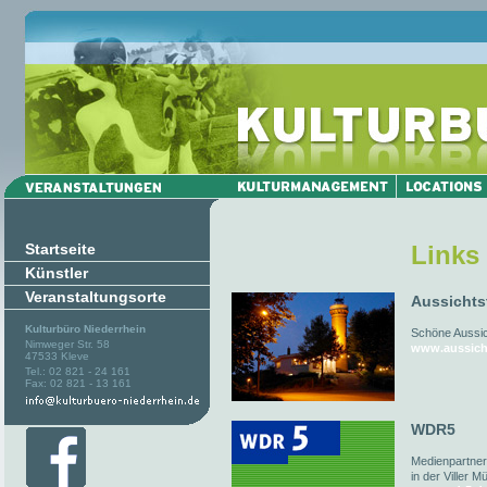
Startseite
Links
Künstler
Veranstaltungsorte
Aussichts
Kulturbüro Niederrhein
Schöne Aussich
Nimweger Str. 58
www.aussich
47533 Kleve
Tel.: 02 821 - 24 161
Fax: 02 821 - 13 161
WDR5
Medienpartner
in der Viller M