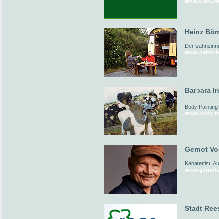
www.wdr5.d
Heinz Böm
Der wahnsinni
www.heinz-b
Barbara I
Body-Painting
www.body-me
Gernot Vol
Kabarettist, A
www.gernotv
Stadt Ree