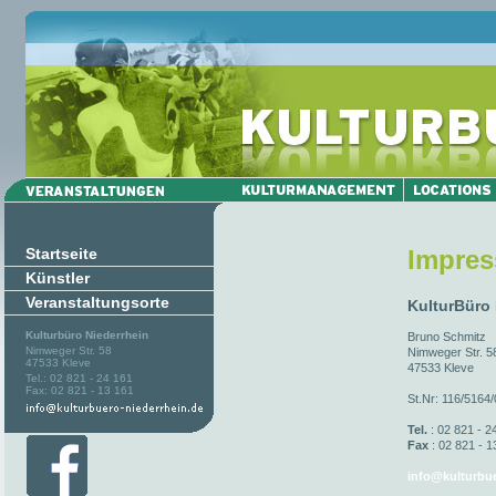
Startseite
Impre
Künstler
Veranstaltungsorte
KulturBüro
Kulturbüro Niederrhein
Bruno Schmitz
Nimweger Str. 58
Nimweger Str. 5
47533 Kleve
47533 Kleve
Tel.: 02 821 - 24 161
Fax: 02 821 - 13 161
St.Nr: 116/5164
Tel.
: 02 821 - 2
Fax
: 02 821 - 1
info@kulturbue