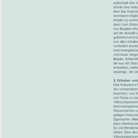
außerhalb des V
würde eine Haftun
dem das Kulturb
technisch möglic
Inhalte zu verhi
dass zum Zeitpun
von illegalen In
auf die aktuelle
gelinkten/verknü
von allen Inhalt
verändert wurden
Internetangebot
vom Autor einger
illegale, fehler
die aus der Nut
entstehen, hafte
derjenige, der üb
3. Urheber- un
Das Kulturbüro N
der verwendete
beachten, von i
und Texte zu nut
Videosequenzen 
Internetangebot
Warenzeichen un
gültigen Kennze
Eigentümer. Alle
dass Markenzeic
für veröffentlich
Seiten. Eine Ver
Videosequenzen 