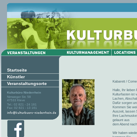
Startseite
Künstler
Kabarett / Comed
Veranstaltungsorte
Hallo, Ihr liebe
Kulturbüro Niederrhein
Kulturfasten ist
Nimweger Str. 58
Lachen, Abschalt
47533 Kleve
Dafür sorgen un
Tel.: 02 821 - 24 161
Kommen Sie weite
Fax: 02 821 - 13 161
Auszeit, lassen 
Ihre Lachmuskel
gelaunt aus
dem Abend nach
Wir haben wieder