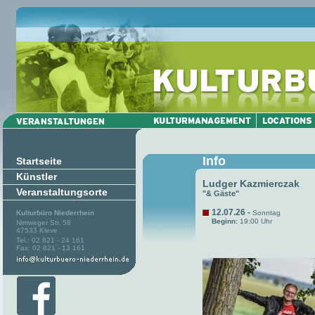
Info
Startseite
Künstler
Ludger Kazmierczak
Veranstaltungsorte
"& Gäste"
12.07.26 -
Kulturbüro Niederrhein
Sonntag
Beginn:
19:00 Uhr
Nimweger Str. 58
47533 Kleve
Tel.: 02 821 - 24 161
Fax: 02 821 - 13 161