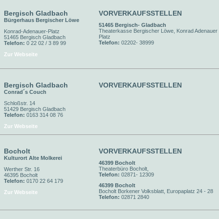
Bergisch Gladbach
VORVERKAUFSSTELLEN
Bürgerhaus Bergischer Löwe
51465 Bergisch- Gladbach
Theaterkasse Bergischer Löwe, Konrad Adenauer
Konrad-Adenauer-Platz
Platz
51465 Bergisch Gladbach
Telefon:
02202- 38999
Telefon:
0 22 02 / 3 89 99
Zur Webseite
Bergisch Gladbach
VORVERKAUFSSTELLEN
Conrad´s Couch
Schloßstr. 14
51429 Bergisch Gladbach
Telefon:
0163 314 08 76
Zur Webseite
Bocholt
VORVERKAUFSSTELLEN
Kulturort Alte Molkerei
46399 Bocholt
Theaterbüro Bocholt,
Werther Str. 16
Telefon:
02871- 12309
46395 Bocholt
Telefon:
0170 22 64 179
46399 Bocholt
Bocholt Borkener Volksblatt, Europaplatz 24 - 28
Zur Webseite
Telefon:
02871 2840