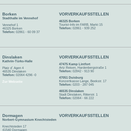
Borken
VORVERKAUFSSTELLEN
Stadthalle im Vennehof
46325 Borken
Tourist-Info im FARB, Markt 15
Vennehof 1
Telefon:
02861 - 939 252
46325 Borken
Telefon:
02861 - 60 09 37
Dinslaken
VORVERKAUFSSTELLEN
Kathrin-Türks-Halle
47475 Kamp Lintfort
Artz Reisen, Hardenbergstraße 1
Platz d´ Agen 4
Telefon:
02842 - 913 90
46535 Dinslaken
Telefon:
02064 4296 -0
47051 Duisburg
Konzertkasse Lange, Beekstr. 17
Zur Webseite
Telefon:
0203 - 287 045
46535 Dinslaken
Stadt Dinslaken, Ritterstr. 1
Telefon:
02064 - 66 222
Dormagen
VORVERKAUFSSTELLEN
Norbert-Gymnasium Knechtsteden
Knechtsteden 17
41540 Dormagen