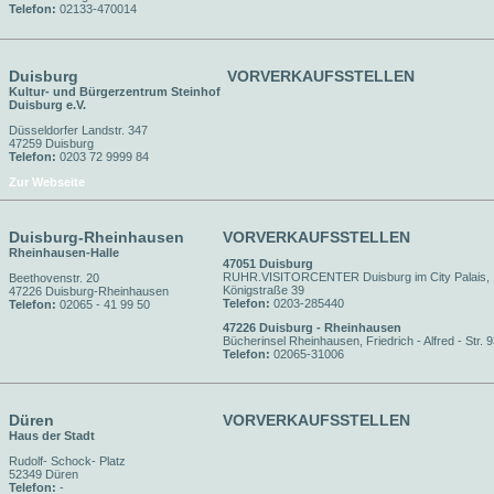
Telefon:
02133-470014
Duisburg
VORVERKAUFSSTELLEN
Kultur- und Bürgerzentrum Steinhof
Duisburg e.V.
Düsseldorfer Landstr. 347
47259 Duisburg
Telefon:
0203 72 9999 84
Zur Webseite
Duisburg-Rheinhausen
VORVERKAUFSSTELLEN
Rheinhausen-Halle
47051 Duisburg
RUHR.VISITORCENTER Duisburg im City Palais,
Beethovenstr. 20
Königstraße 39
47226 Duisburg-Rheinhausen
Telefon:
0203-285440
Telefon:
02065 - 41 99 50
47226 Duisburg - Rheinhausen
Bücherinsel Rheinhausen, Friedrich - Alfred - Str. 
Telefon:
02065-31006
Düren
VORVERKAUFSSTELLEN
Haus der Stadt
Rudolf- Schock- Platz
52349 Düren
Telefon:
-