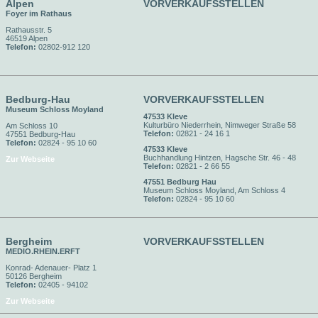
Alpen
VORVERKAUFSSTELLEN
Foyer im Rathaus
Rathausstr. 5
46519 Alpen
Telefon:
02802-912 120
Bedburg-Hau
VORVERKAUFSSTELLEN
Museum Schloss Moyland
47533 Kleve
Kulturbüro Niederrhein, Nimweger Straße 58
Am Schloss 10
Telefon:
02821 - 24 16 1
47551 Bedburg-Hau
Telefon:
02824 - 95 10 60
47533 Kleve
Buchhandlung Hintzen, Hagsche Str. 46 - 48
Zur Webseite
Telefon:
02821 - 2 66 55
47551 Bedburg Hau
Museum Schloss Moyland, Am Schloss 4
Telefon:
02824 - 95 10 60
Bergheim
VORVERKAUFSSTELLEN
MEDIO.RHEIN.ERFT
Konrad- Adenauer- Platz 1
50126 Bergheim
Telefon:
02405 - 94102
Zur Webseite