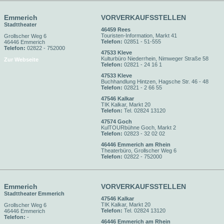
Emmerich
VORVERKAUFSSTELLEN
Stadttheater
46459 Rees
Touristen-Information, Markt 41
Grollscher Weg 6
Telefon:
02851 - 51-555
46446 Emmerich
Telefon:
02822 - 752000
47533 Kleve
Kulturbüro Niederrhein, Nimweger Straße 58
Zur Webseite
Telefon:
02821 - 24 16 1
47533 Kleve
Buchhandlung Hintzen, Hagsche Str. 46 - 48
Telefon:
02821 - 2 66 55
47546 Kalkar
TIK Kalkar, Markt 20
Telefon:
Tel. 02824 13120
47574 Goch
KulTOURbühne Goch, Markt 2
Telefon:
02823 - 32 02 02
46446 Emmerich am Rhein
Theaterbüro, Grollscher Weg 6
Telefon:
02822 - 752000
Emmerich
VORVERKAUFSSTELLEN
Stadttheater Emmerich
47546 Kalkar
TIK Kalkar, Markt 20
Grollscher Weg 6
Telefon:
Tel. 02824 13120
46446 Emmerich
Telefon:
-
46446 Emmerich am Rhein