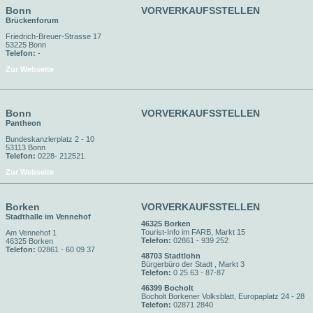
Bonn
VORVERKAUFSSTELLEN
Brückenforum
Friedrich-Breuer-Strasse 17
53225 Bonn
Telefon:
-
Zur Webseite
Bonn
VORVERKAUFSSTELLEN
Pantheon
Bundeskanzlerplatz 2 - 10
53113 Bonn
Telefon:
0228- 212521
Zur Webseite
Borken
VORVERKAUFSSTELLEN
Stadthalle im Vennehof
46325 Borken
Tourist-Info im FARB, Markt 15
Am Vennehof 1
Telefon:
02861 - 939 252
46325 Borken
Telefon:
02861 - 60 09 37
48703 Stadtlohn
Bürgerbüro der Stadt , Markt 3
Telefon:
0 25 63 - 87-87
46399 Bocholt
Bocholt Borkener Volksblatt, Europaplatz 24 - 28
Telefon:
02871 2840