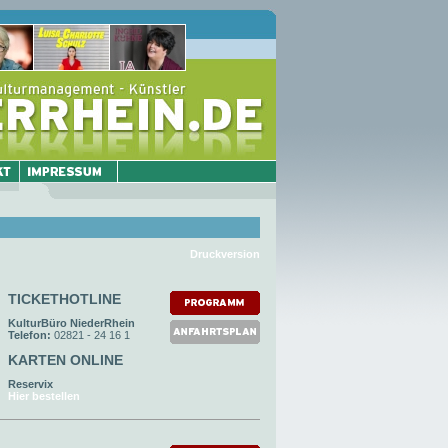
Druckversion
TICKETHOTLINE
KulturBüro NiederRhein
Telefon:
02821 - 24 16 1
KARTEN ONLINE
Reservix
Hier bestellen