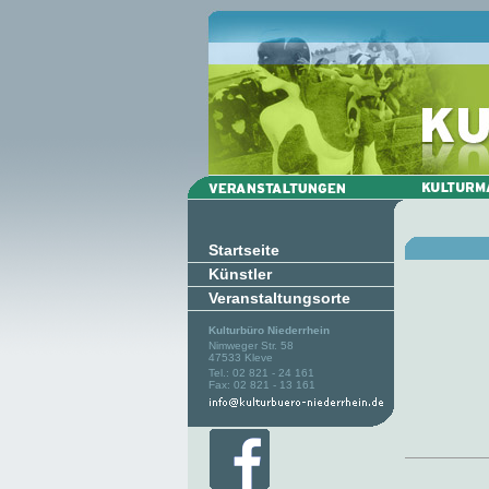
Startseite
Künstler
Veranstaltungsorte
Kulturbüro Niederrhein
Nimweger Str. 58
47533 Kleve
Tel.: 02 821 - 24 161
Fax: 02 821 - 13 161