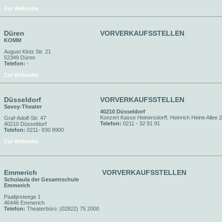
Zur Webseite
Düren
VORVERKAUFSSTELLEN
KOMM
August Klotz Str. 21
52349 Düren
Telefon:
-
Zur Webseite
Düsseldorf
VORVERKAUFSSTELLEN
Savoy-Theater
40210 Düsseldorf
Konzert Kasse Heinersdorff, Heinrich Heine Allee 
Graf-Adolf-Str. 47
Telefon:
0211 - 32 91 91
40210 Düsseldorf
Telefon:
0211- 830 8900
Zur Webseite
Emmerich
VORVERKAUFSSTELLEN
Schulaula der Gesamtschule
Emmerich
Paaltjesteege 1
46446 Emmerich
Telefon:
Theaterbüro: (02822) 75 2000