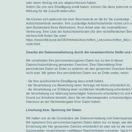
oder einen Vertrag mit uns abgeschlossen haben.
Sofern Sie uns eine Einwilligung erteilt haben, können Sie diese jederzeit mi
Wirkung für die Zukunft widerrufen.
Sie können sich jederzeit mit einer Beschwerde an die für Sie zuständige
Aufsichtsbehörde wenden. Ihre zuständige Aufsichtsbehörde richtet sich 
dem Bundesland Ihres Wohnsitzes, Ihrer Arbeit oder der mutmaßlichen
Verletzung. Eine Liste der Aufsichtsbehörden (für den nichtöffentlichen Ber
mit Anschrift finden Sie unter:
https://www.bfdi.bund.de/DE/Infothek/Anschriften_Links/anschriften_links-
node.html.
Zwecke der Datenverarbeitung durch die verantwortliche Stelle und 
Wir verarbeiten Ihre personenbezogenen Daten nur zu den in dieser
Datenschutzerklärung genannten Zwecken. Eine Übermittlung Ihrer
persönlichen Daten an Dritte zu anderen als den genannten Zwecken finde
nicht statt. Wir geben Ihre persönlichen Daten nur an Dritte weiter, wenn:
- Sie Ihre ausdrückliche Einwilligung dazu erteilt haben,
- die Verarbeitung zur Abwicklung eines Vertrags mit Ihnen erforderlich ist,
- die Verarbeitung zur Erfüllung einer rechtlichen Verpflichtung erforderlich i
die Verarbeitung zur Wahrung berechtigter Interessen erforderlich ist und 
Grund zur Annahme besteht, dass Sie ein überwiegendes schutzwürdiges
Interesse an der Nichtweitergabe Ihrer Daten haben.
Löschung bzw. Sperrung der Daten
Wir halten uns an die Grundsätze der Datenvermeidung und Datensparsam
Wir speichern Ihre personenbezogenen Daten daher nur so lange, wie die
Erreichung der hier genannten Zwecke erforderlich ist oder wie es die vo
Gesetzgeber vorgesehenen vielfältigen Speicherfristen vorsehen. Nach For