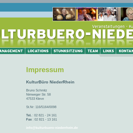
Impressum
KulturBüro NiederRhein
Bruno Schmitz
Nimweger Str. 58
47533 Kleve
St.Nr: 116/5164/0098
Tel.
: 02 821 - 24 161
Fax
: 02 821 - 13 161
info@kulturbuero-niederrhein.de