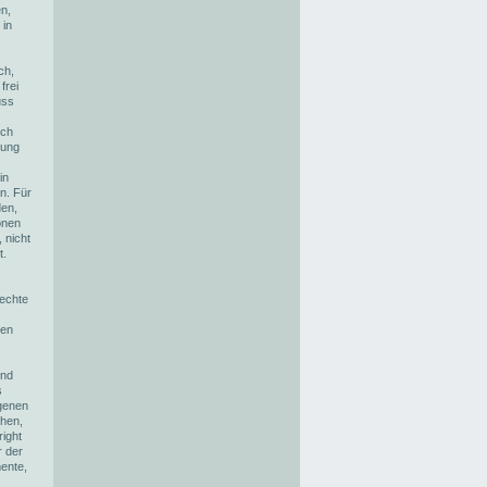
n,
 in
ch,
frei
uss
ich
zung
in
n. Für
den,
onen
 nicht
t.
rechte
zen
und
s
agenen
ehen,
ight
r der
ente,