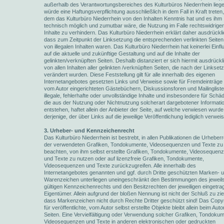
außerhalb des Verantwortungsbereiches des Kulturbüros Niederrhein liege
würde eine Haftungsverpflichtung ausschließlich in dem Fall in Kraft treten,
dem das Kulturbüro Niederrhein von den Inhalten Kenntnis hat und es ihm
technisch möglich und zumutbar wäre, die Nutzung im Falle rechtswidriger
Inhalte zu verhindern. Das Kulturbüro Niederrhein erklärt daher ausdrückli
dass zum Zeitpunkt der Linksetzung die entsprechenden verlinkten Seiten 
von illegalen Inhalten waren. Das Kulturbüro Niederrhein hat keinerlei Einfl
auf die aktuelle und zukünftige Gestaltung und auf die Inhalte der
gelinkten/verknüpften Seiten. Deshalb distanziert er sich hiermit ausdrückl
von allen Inhalten aller gelinkten /verknüpften Seiten, die nach der Linkset
verändert wurden. Diese Feststellung gilt für alle innerhalb des eigenen
Internetangebotes gesetzten Links und Verweise sowie für Fremdeinträge 
vom Autor eingerichteten Gästebüchern, Diskussionsforen und Mailingliste
illegale, fehlerhafte oder unvollständige Inhalte und insbesondere für Schä
die aus der Nutzung oder Nichtnutzung solcherart dargebotener Informati
entstehen, haftet allein der Anbieter der Seite, auf welche verwiesen wurde,
derjenige, der über Links auf die jeweilige Veröffentlichung lediglich verweis
3. Urheber- und Kennzeichenrecht
Das Kulturbüro Niederrhein ist bestrebt, in allen Publikationen die Urheber
der verwendeten Grafiken, Tondokumente, Videosequenzen und Texte zu
beachten, von ihm selbst erstellte Grafiken, Tondokumente, Videosequen
und Texte zu nutzen oder auf lizenzfreie Grafiken, Tondokumente,
Videosequenzen und Texte zurückzugreifen. Alle innerhalb des
Internetangebotes genannten und ggf. durch Dritte geschützten Marken- 
Warenzeichen unterliegen uneingeschränkt den Bestimmungen des jeweil
gültigen Kennzeichenrechts und den Besitzrechten der jeweiligen eingetr
Eigentümer. Allein aufgrund der bloßen Nennung ist nicht der Schluß zu zi
dass Markenzeichen nicht durch Rechte Dritter geschützt sind! Das Copyr
für veröffentlichte, vom Autor selbst erstellte Objekte bleibt allein beim Auto
Seiten. Eine Vervielfältigung oder Verwendung solcher Grafiken, Tondokum
Videosequenzen und Texte in anderen elektronischen oder gedruckten