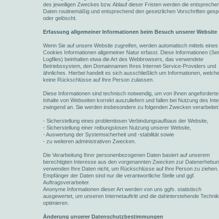
des jeweiligen Zweckes bzw. Ablauf dieser Fristen werden die entspreche
Daten routinemäßig und entsprechend den gesetzlichen Vorschriften gesp
oder gelöscht.
Erfassung allgemeiner Informationen beim Besuch unserer Website
Wenn Sie auf unsere Website zugreifen, werden automatisch mittels eines
Cookies Informationen allgemeiner Natur erfasst. Diese Informationen (Se
Logfiles) beinhalten etwa die Art des Webbrowsers, das verwendete
Betriebssystem, den Domainnamen Ihres Internet-Service-Providers und
ähnliches. Hierbei handelt es sich ausschließlich um Informationen, welch
keine Rückschlüsse auf Ihre Person zulassen.
Diese Informationen sind technisch notwendig, um von Ihnen angeforderte
Inhalte von Webseiten korrekt auszuliefern und fallen bei Nutzung des Inte
zwingend an. Sie werden insbesondere zu folgenden Zwecken verarbeitet
- Sicherstellung eines problemlosen Verbindungsaufbaus der Website,
- Sicherstellung einer reibungslosen Nutzung unserer Website,
- Auswertung der Systemsicherheit und -stabilität sowie
- zu weiteren administrativen Zwecken.
Die Verarbeitung Ihrer personenbezogenen Daten basiert auf unserem
berechtigten Interesse aus den vorgenannten Zwecken zur Datenerhebun
verwenden Ihre Daten nicht, um Rückschlüsse auf Ihre Person zu ziehen.
Empfänger der Daten sind nur die verantwortliche Stelle und ggf.
Auftragsverarbeiter.
Anonyme Informationen dieser Art werden von uns ggfs. statistisch
ausgewertet, um unseren Internetauftritt und die dahinterstehende Techni
optimieren.
Änderung unserer Datenschutzbestimmungen