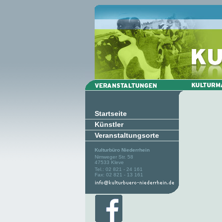
Startseite
Künstler
Veranstaltungsorte
Kulturbüro Niederrhein
Nimweger Str. 58
47533 Kleve
Tel.: 02 821 - 24 161
Fax: 02 821 - 13 161