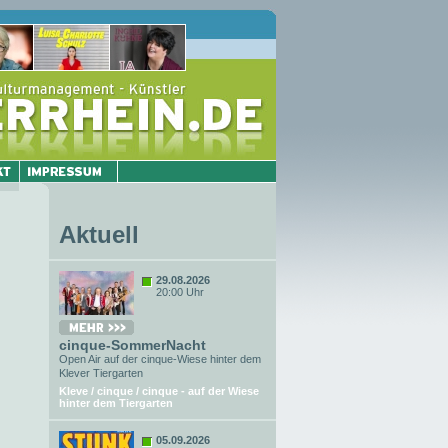
Aktuell
29.08.2026
20:00 Uhr
cinque-SommerNacht
Open Air auf der cinque-Wiese hinter dem
Klever Tiergarten
Kleve / cinque / cinque - auf der Wiese
hinter dem Tiergarten
05.09.2026