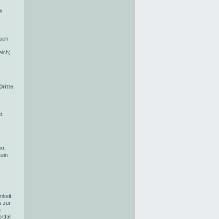
t
nach
eich)
Dritte
t
st,
kein
keit.
s zur
m
tfall