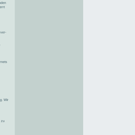
nden
errt
rver-
e
rnets
:
g. Wir
k zu