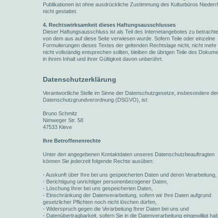
Publikationen ist ohne ausdrückliche Zustimmung des Kulturbüros Niederr
nicht gestattet.
4. Rechtswirksamkeit dieses Haftungsausschlusses
Dieser Haftungsausschluss ist als Teil des Internetangebotes zu betracht
von dem aus auf diese Seite verwiesen wurde. Sofern Teile oder einzelne
Formulierungen dieses Textes der geltenden Rechtslage nicht, nicht mehr
nicht vollständig entsprechen sollten, bleiben die übrigen Teile des Dokum
in ihrem Inhalt und ihrer Gültigkeit davon unberührt.
Datenschutzerklärung
Verantwortliche Stelle im Sinne der Datenschutzgesetze, insbesondere de
Datenschutzgrundverordnung (DSGVO), ist:
Bruno Schmitz
Nimweger Str. 58
47533 Kleve
Ihre Betroffenenrechte
Unter den angegebenen Kontaktdaten unseres Datenschutzbeauftragten
können Sie jederzeit folgende Rechte ausüben:
- Auskunft über Ihre bei uns gespeicherten Daten und deren Verarbeitung,
- Berichtigung unrichtiger personenbezogener Daten,
- Löschung Ihrer bei uns gespeicherten Daten,
- Einschränkung der Datenverarbeitung, sofern wir Ihre Daten aufgrund
gesetzlicher Pflichten noch nicht löschen dürfen,
- Widerspruch gegen die Verarbeitung Ihrer Daten bei uns und
- Datenübertragbarkeit, sofern Sie in die Datenverarbeitung eingewilligt ha