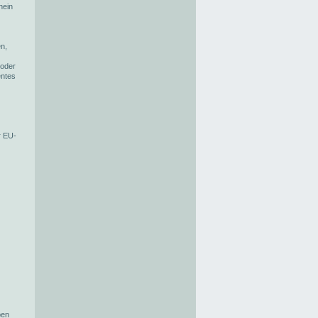
hein
en,
 oder
entes
r EU-
ben