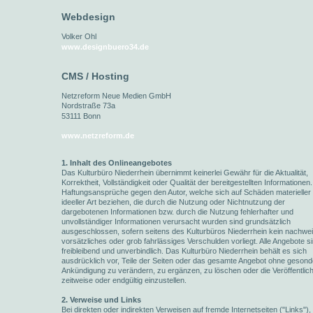
Webdesign
Volker Ohl
www.designbuero34.de
CMS / Hosting
Netzreform Neue Medien GmbH
Nordstraße 73a
53111 Bonn
www.netzreform.de
1. Inhalt des Onlineangebotes
Das Kulturbüro Niederrhein übernimmt keinerlei Gewähr für die Aktualität,
Korrektheit, Vollständigkeit oder Qualität der bereitgestellten Informationen.
Haftungsansprüche gegen den Autor, welche sich auf Schäden materieller
ideeller Art beziehen, die durch die Nutzung oder Nichtnutzung der
dargebotenen Informationen bzw. durch die Nutzung fehlerhafter und
unvollständiger Informationen verursacht wurden sind grundsätzlich
ausgeschlossen, sofern seitens des Kulturbüros Niederrhein kein nachwei
vorsätzliches oder grob fahrlässiges Verschulden vorliegt. Alle Angebote s
freibleibend und unverbindlich. Das Kulturbüro Niederrhein behält es sich
ausdrücklich vor, Teile der Seiten oder das gesamte Angebot ohne gesond
Ankündigung zu verändern, zu ergänzen, zu löschen oder die Veröffentlic
zeitweise oder endgültig einzustellen.
2. Verweise und Links
Bei direkten oder indirekten Verweisen auf fremde Internetseiten ("Links"), 