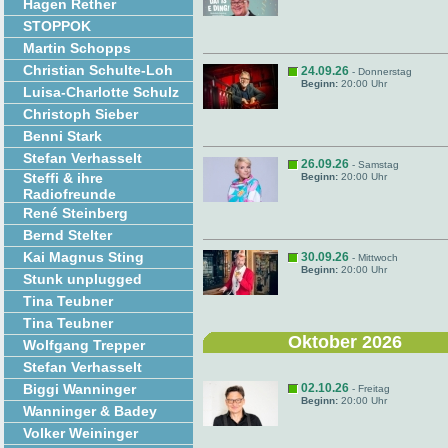
Hagen Rether
STOPPOK
Martin Schopps
Christian Schulte-Loh
24.09.26
- Donnerstag
Beginn:
20:00 Uhr
Luisa-Charlotte Schulz
Christoph Sieber
Benni Stark
Stefan Verhasselt
26.09.26
- Samstag
Steffi & ihre
Beginn:
20:00 Uhr
Radiofreunde
René Steinberg
Bernd Stelter
Kai Magnus Sting
30.09.26
- Mittwoch
Beginn:
20:00 Uhr
Stunk unplugged
Tina Teubner
Tina Teubner
Oktober 2026
Wolfgang Trepper
Stefan Verhasselt
Biggi Wanninger
02.10.26
- Freitag
Beginn:
20:00 Uhr
Wanninger & Badey
Volker Weininger