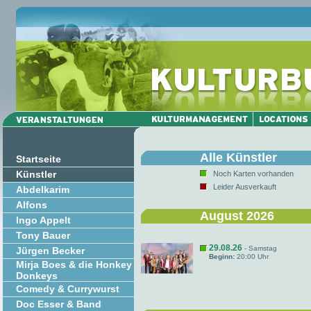
Alle Künstler
Startseite
Künstler
Noch Karten vorhanden
Leider Ausverkauft
Abdelkarim
Alfons
August 2026
Ingo Appelt
Tony Bauer
29.08.26
- Samstag
Jürgen Becker
Beginn:
20:00 Uhr
Mirja Boes & die Honkey
Donkeys
Comedy & Currywurst
Doc Esser & Band