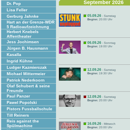
September 2026
Dr. Pop
Lisa Feller
05.09.26
Gerburg Jahnke
- Samstag
Beginn:
20:00 Uhr
Hart an der Grenze-WDR
5 Radioaufzeichnung
Herbert Knebels
Affentheater
Jess Jochimsen
06.09.26
- Sonntag
Beginn:
19:00 Uhr
Jürgen B. Hausmann
Kasalla
Ingrid Kühne
Ludger Kazmierczak
12.09.26
- Samstag
Michael Mittermeier
Beginn:
19:30 Uhr
Patrick Nederkoorn
Olaf Schubert & seine
Freunde
Paul Panzer
12.09.26
- Samstag
Beginn:
20:00 Uhr
Pawel Popolski
Pistors Fussballschule
Till Reiners
Reis against the
16.09.26
- Mittwoch
Spülmachine
Beginn:
20:00 Uhr