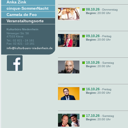
Anka Zink
cinque-SommerNacht
08.10.26
- Donnerstag
Beginn:
20:00 Uhr
Carmela de Feo
Veranstaltungsorte
Kulturbüro Niederrhein
Nimweger Str. 58
09.10.26
- Freitag
47533 Kleve
Beginn:
20:00 Uhr
Tel.: 02 821 - 24 161
Fax: 02 821 - 13 161
10.10.26
- Samstag
Beginn:
20:00 Uhr
16.10.26
- Freitag
Beginn:
20:00 Uhr
17.10.26
- Samstag
Beginn:
20:00 Uhr