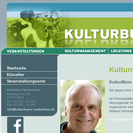
Startseite
Kultu
Künstler
Veranstaltungsorte
KulturBüro
Kulturbüro Niederrhein
Wir planen Ihre 
Nimweger Str. 58
47533 Kleve
ob Firmenjubiläe
Tel.: 02 821 - 24 161
überregionale Ve
Fax: 02 821 - 13 161
organisieren ein
Weitere Informat
info@kulturbuer