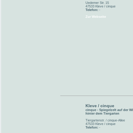
Uedemer Str. 15
47533 Kleve / cinque
Telefon:
-
Zur Webseite
Kleve / cinque
cinque - Spiegelzelt auf der W
hinter dem Tiergarten
Tiergartenstr. / cinque-Allee
47533 Kleve / cinque
Telefon:
-