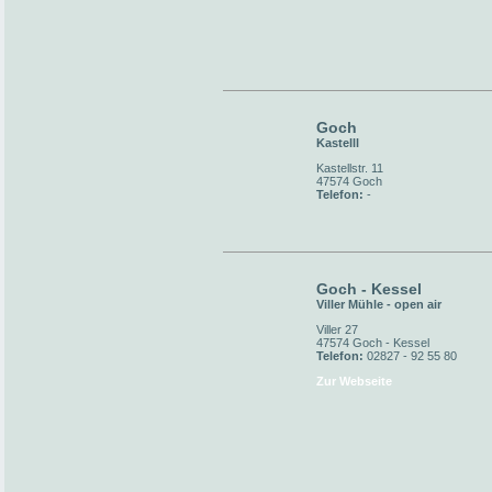
Goch
Kastelll
Kastellstr. 11
47574 Goch
Telefon:
-
Goch - Kessel
Viller Mühle - open air
Viller 27
47574 Goch - Kessel
Telefon:
02827 - 92 55 80
Zur Webseite