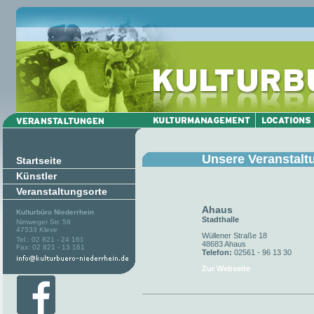
Unsere Veranstalt
Startseite
Künstler
Veranstaltungsorte
Ahaus
Kulturbüro Niederrhein
Stadthalle
Nimweger Str. 58
47533 Kleve
Wüllener Straße 18
Tel.: 02 821 - 24 161
48683 Ahaus
Fax: 02 821 - 13 161
Telefon:
02561 - 96 13 30
Zur Webseite