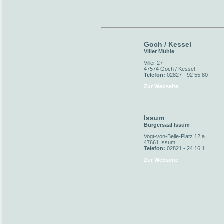
Goch / Kessel
Viller Mühle
Viller 27
47574 Goch / Kessel
Telefon:
02827 - 92 55 80
Zur Webseite
Issum
Bürgersaal Issum
Vogt-von-Belle-Platz 12 a
47661 Issum
Telefon:
02821 - 24 16 1
Zur Webseite