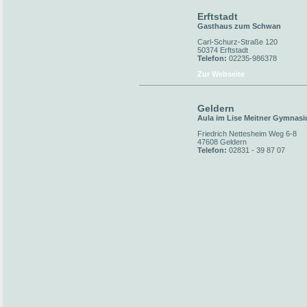
Erftstadt
Gasthaus zum Schwan
Carl-Schurz-Straße 120
50374 Erftstadt
Telefon:
02235-986378
Zur Webseite
Geldern
Aula im Lise Meitner Gymnas
Friedrich Nettesheim Weg 6-8
47608 Geldern
Telefon:
02831 - 39 87 07