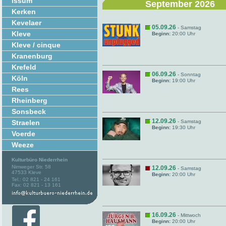
Issum
September 2026
Kerken
Kevelaer
05.09.26
- Samstag
Kleve
Beginn:
20:00 Uhr
Kleve / cinque
Kranenburg
Krefeld
06.09.26
- Sonntag
Köln
Beginn:
19:00 Uhr
Rees
Rheinberg
Sonsbeck
12.09.26
Straelen
- Samstag
Beginn:
19:30 Uhr
Voerde
Weeze
Kulturbüro Niederrhein
Nimweger Str. 58
12.09.26
- Samstag
47533 Kleve
Beginn:
20:00 Uhr
Tel.: 02 821 - 24 161
Fax: 02 821 - 13 161
16.09.26
- Mittwoch
Beginn:
20:00 Uhr