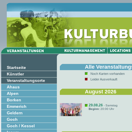
Alle Veranstaltung
Startseite
Künstler
Noch Karten vorhanden
Leider Ausverkauft
Veranstaltungsorte
Ahaus
August 2026
Alpen
Borken
29.08.26
- Samstag
Emmerich
Beginn:
20:00 Uhr
Geldern
Goch
Goch / Kessel