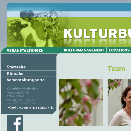
Startseite
Team
Künstler
Veranstaltungsorte
Kulturbüro Niederrhein
Nimweger Str. 58
47533 Kleve
Tel.: 02 821 - 24 161
Fax: 02 821 - 13 161