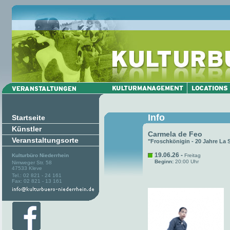
Info
Startseite
Künstler
Carmela de Feo
Veranstaltungsorte
"Froschkönigin - 20 Jahre La 
19.06.26 -
Kulturbüro Niederrhein
Freitag
Beginn:
20:00 Uhr
Nimweger Str. 58
47533 Kleve
Tel.: 02 821 - 24 161
Fax: 02 821 - 13 161