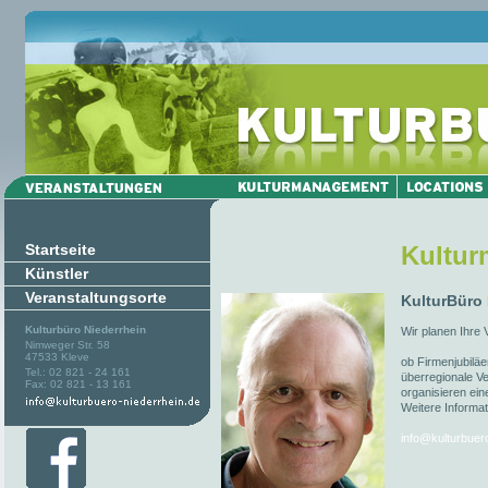
Startseite
Kultu
Künstler
Veranstaltungsorte
KulturBüro
Kulturbüro Niederrhein
Wir planen Ihre 
Nimweger Str. 58
47533 Kleve
ob Firmenjubiläe
Tel.: 02 821 - 24 161
überregionale Ve
Fax: 02 821 - 13 161
organisieren ein
Weitere Informat
info@kulturbuer