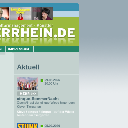
Aktuell
29.08.2026
20:00 Uhr
cinque-SommerNacht
Open Air auf der cinque-Wiese hinter dem
Klever Tiergarten
Kleve / cinque / cinque - auf der Wiese
hinter dem Tiergarten
05.09.2026