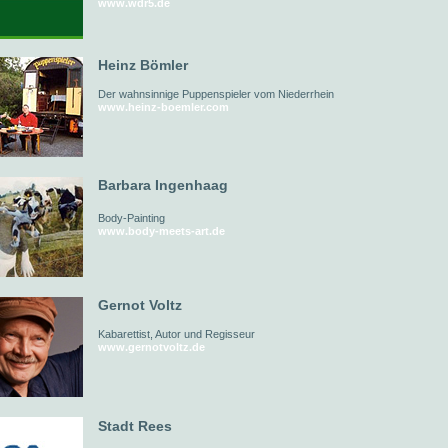
www.wdr5.de
Heinz Bömler
Der wahnsinnige Puppenspieler vom Niederrhein
www.heinz-boemler.com
Barbara Ingenhaag
Body-Painting
www.body-meets-art.de
Gernot Voltz
Kabarettist, Autor und Regisseur
www.gernotvoltz.de
Stadt Rees