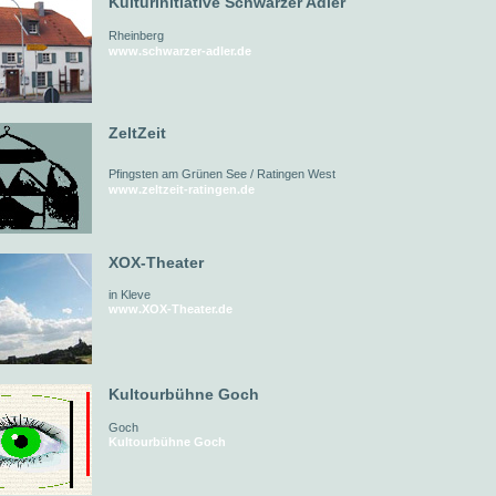
Kulturinitiative Schwarzer Adler
Rheinberg
www.schwarzer-adler.de
ZeltZeit
Pfingsten am Grünen See / Ratingen West
www.zeltzeit-ratingen.de
XOX-Theater
in Kleve
www.XOX-Theater.de
Kultourbühne Goch
Goch
Kultourbühne Goch