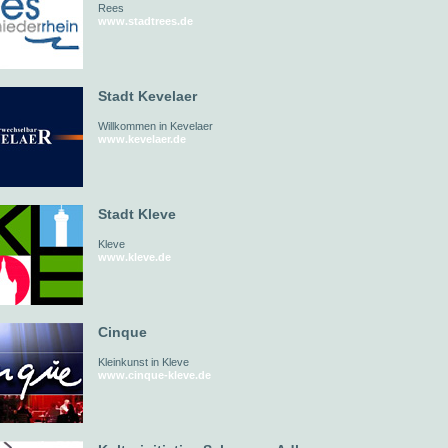
Rees
www.stadtrees.de
Stadt Kevelaer
Willkommen in Kevelaer
www.kevelaer.de
Stadt Kleve
Kleve
www.kleve.de
Cinque
Kleinkunst in Kleve
www.cinque-kleve.de