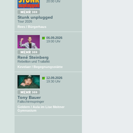
20:00 Uhr
Stunk unplugged
Tour 2026
Rees / Bürgerhaus
06.09.2026
19:00 Uhr
René Steinberg
Rebellion und Trallafitti
Kevelaer / Begegnungsstätte
12.09.2026
19:30 Uhr
Tony Bauer
Fallschirmspringer
Geldern / Aula im Lise Meitner
Gymnasium