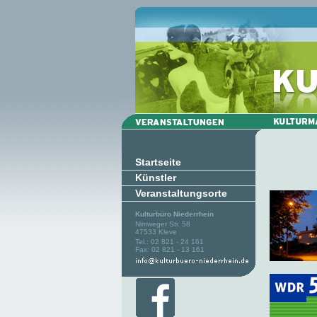
Startseite
Künstler
Veranstaltungsorte
Kulturbüro Niederrhein
Nimweger Str. 58
47533 Kleve
Tel.: 02 821 - 24 161
Fax: 02 821 - 13 161