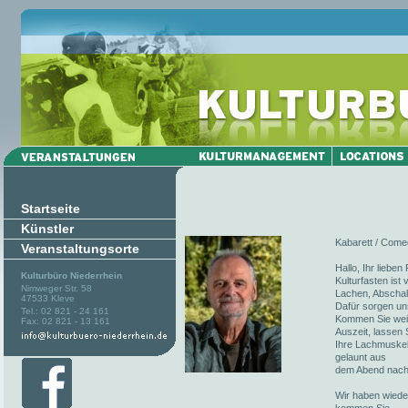
Startseite
Künstler
Kabarett / Comed
Veranstaltungsorte
Hallo, Ihr liebe
Kulturbüro Niederrhein
Kulturfasten ist
Nimweger Str. 58
Lachen, Abschalt
47533 Kleve
Dafür sorgen un
Tel.: 02 821 - 24 161
Kommen Sie weite
Fax: 02 821 - 13 161
Auszeit, lassen 
Ihre Lachmuskel
gelaunt aus
dem Abend nach
Wir haben wieder