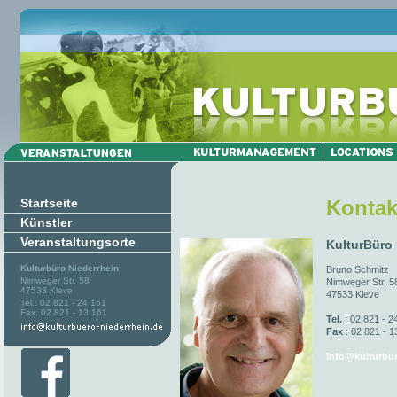
Startseite
Kontak
Künstler
Veranstaltungsorte
KulturBüro
Kulturbüro Niederrhein
Bruno Schmitz
Nimweger Str. 58
Nimweger Str. 5
47533 Kleve
47533 Kleve
Tel.: 02 821 - 24 161
Fax: 02 821 - 13 161
Tel.
: 02 821 - 2
Fax
: 02 821 - 1
info@kulturbue