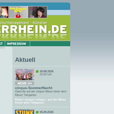
Aktuell
29.08.2026
20:00 Uhr
cinque-SommerNacht
Open Air auf der cinque-Wiese hinter dem
Klever Tiergarten
Kleve / cinque / cinque - auf der Wiese
hinter dem Tiergarten
05.09.2026