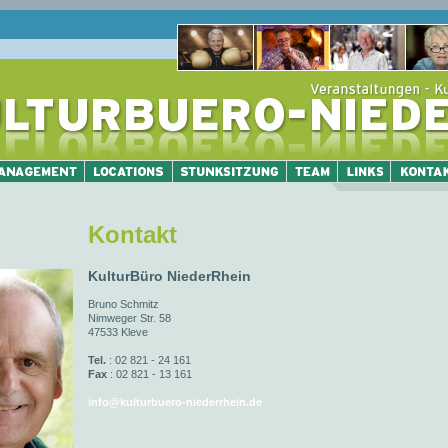
Kontakt
KulturBüro NiederRhein
Bruno Schmitz
Nimweger Str. 58
47533 Kleve
Tel.
: 02 821 - 24 161
Fax
: 02 821 - 13 161
info@kulturbuero-niederrhein.de