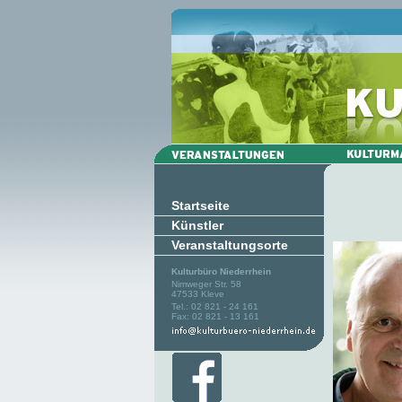
Startseite
Künstler
Veranstaltungsorte
Kulturbüro Niederrhein
Nimweger Str. 58
47533 Kleve
Tel.: 02 821 - 24 161
Fax: 02 821 - 13 161