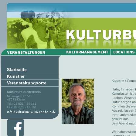
Startseite
Künstler
Kabarett / Comed
Veranstaltungsorte
Hallo, Ihr liebe
Kulturbüro Niederrhein
Kulturfasten ist
Nimweger Str. 58
Lachen, Abschalt
47533 Kleve
Dafür sorgen un
Tel.: 02 821 - 24 161
Kommen Sie weite
Fax: 02 821 - 13 161
Auszeit, lassen 
Ihre Lachmuskel
gelaunt aus
dem Abend nach
Wir haben wieder