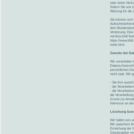
oder einen Vert
Sofern Sie uns ei
Wirkung für die 
Sie können sich 
Aufsichtsbehörd
dem Bundesland 
Verletzung. Eine
mit Anschrift fin
https://www.bfdi
node.html.
Zwecke der Dat
Wir verarbeiten
Datenschutzerkl
persönlichen Da
nicht statt. Wir
- Sie Ihre ausdrü
- die Verarbeitun
- die Verarbeitun
die Verarbeitung
Grund zur Annah
Interesse an der
Löschung bzw.
Wir halten uns 
Wir speichern I
Erreichung der h
Gesetzgeber vorg