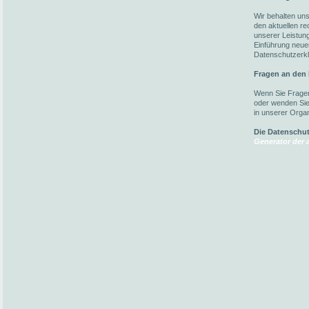
Wir behalten un
den aktuellen r
unserer Leistun
Einführung neuer
Datenschutzerkl
Fragen an den
Wenn Sie Fragen
oder wenden Sie 
in unserer Organ
Die Datenschu
Generator der a