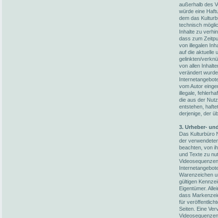
außerhalb des V
würde eine Haftun
dem das Kulturb
technisch möglic
Inhalte zu verhi
dass zum Zeitpun
von illegalen In
auf die aktuelle
gelinkten/verknü
von allen Inhalt
verändert wurden
Internetangebot
vom Autor einger
illegale, fehler
die aus der Nut
entstehen, hafte
derjenige, der üb
3. Urheber- un
Das Kulturbüro N
der verwendete
beachten, von i
und Texte zu nut
Videosequenzen 
Internetangebot
Warenzeichen un
gültigen Kennze
Eigentümer. Alle
dass Markenzeic
für veröffentlich
Seiten. Eine Ver
Videosequenzen 