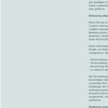
des jeweiligen 
Daten routinemä
oder gelöscht.
Erfassung allg
Wenn Sie auf un
Cookies Informat
Logfiles) beinh
Betriebssystem,
ähnliches. Hierb
keine Rückschlü
Diese Informati
Inhalte von Webs
zwingend an. Si
- Sicherstellun
- Sicherstellung
- Auswertung der
- zu weiteren ad
Die Verarbeitun
berechtigten In
verwenden Ihre 
Empfänger der Da
Auftragsverarbei
Anonyme Informat
ausgewertet, um 
optimieren.
Änderung unse