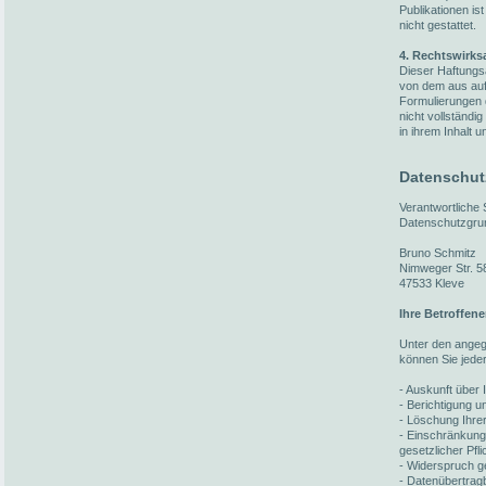
Publikationen i
nicht gestattet.
4. Rechtswirks
Dieser Haftungsa
von dem aus auf 
Formulierungen 
nicht vollständi
in ihrem Inhalt u
Datenschut
Verantwortliche
Datenschutzgru
Bruno Schmitz
Nimweger Str. 5
47533 Kleve
Ihre Betroffen
Unter den ange
können Sie jede
- Auskunft über 
- Berichtigung 
- Löschung Ihre
- Einschränkung
gesetzlicher Pfl
- Widerspruch ge
- Datenübertragb