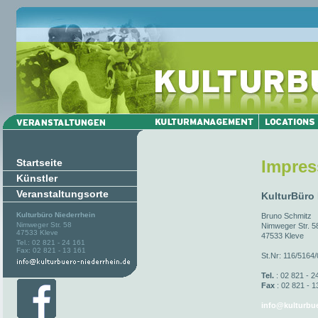
Startseite
Impre
Künstler
Veranstaltungsorte
KulturBüro
Kulturbüro Niederrhein
Bruno Schmitz
Nimweger Str. 58
Nimweger Str. 5
47533 Kleve
47533 Kleve
Tel.: 02 821 - 24 161
Fax: 02 821 - 13 161
St.Nr: 116/5164
Tel.
: 02 821 - 2
Fax
: 02 821 - 1
info@kulturbue