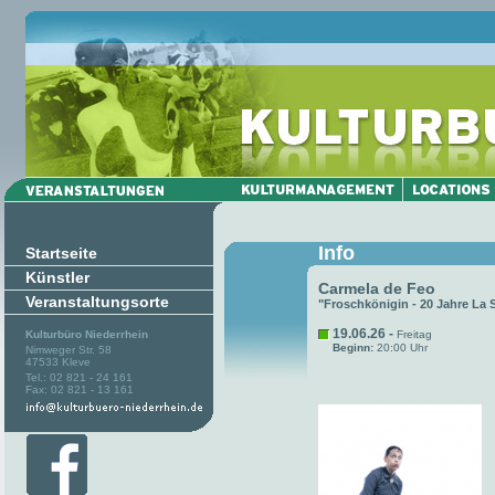
Info
Startseite
Künstler
Carmela de Feo
Veranstaltungsorte
"Froschkönigin - 20 Jahre La 
19.06.26 -
Kulturbüro Niederrhein
Freitag
Beginn:
20:00 Uhr
Nimweger Str. 58
47533 Kleve
Tel.: 02 821 - 24 161
Fax: 02 821 - 13 161