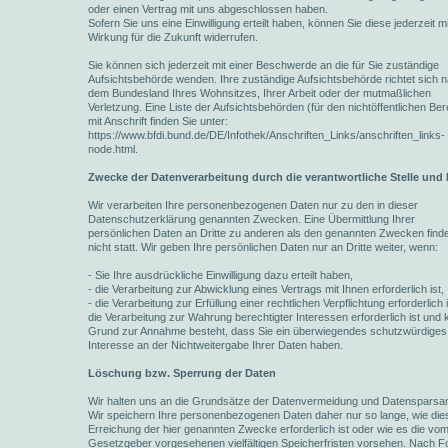
oder einen Vertrag mit uns abgeschlossen haben.
Sofern Sie uns eine Einwilligung erteilt haben, können Sie diese jederzeit mi
Wirkung für die Zukunft widerrufen.
Sie können sich jederzeit mit einer Beschwerde an die für Sie zuständige
Aufsichtsbehörde wenden. Ihre zuständige Aufsichtsbehörde richtet sich 
dem Bundesland Ihres Wohnsitzes, Ihrer Arbeit oder der mutmaßlichen
Verletzung. Eine Liste der Aufsichtsbehörden (für den nichtöffentlichen Ber
mit Anschrift finden Sie unter:
https://www.bfdi.bund.de/DE/Infothek/Anschriften_Links/anschriften_links-
node.html.
Zwecke der Datenverarbeitung durch die verantwortliche Stelle und 
Wir verarbeiten Ihre personenbezogenen Daten nur zu den in dieser
Datenschutzerklärung genannten Zwecken. Eine Übermittlung Ihrer
persönlichen Daten an Dritte zu anderen als den genannten Zwecken finde
nicht statt. Wir geben Ihre persönlichen Daten nur an Dritte weiter, wenn:
- Sie Ihre ausdrückliche Einwilligung dazu erteilt haben,
- die Verarbeitung zur Abwicklung eines Vertrags mit Ihnen erforderlich ist,
- die Verarbeitung zur Erfüllung einer rechtlichen Verpflichtung erforderlich i
die Verarbeitung zur Wahrung berechtigter Interessen erforderlich ist und 
Grund zur Annahme besteht, dass Sie ein überwiegendes schutzwürdiges
Interesse an der Nichtweitergabe Ihrer Daten haben.
Löschung bzw. Sperrung der Daten
Wir halten uns an die Grundsätze der Datenvermeidung und Datensparsam
Wir speichern Ihre personenbezogenen Daten daher nur so lange, wie die
Erreichung der hier genannten Zwecke erforderlich ist oder wie es die vo
Gesetzgeber vorgesehenen vielfältigen Speicherfristen vorsehen. Nach For