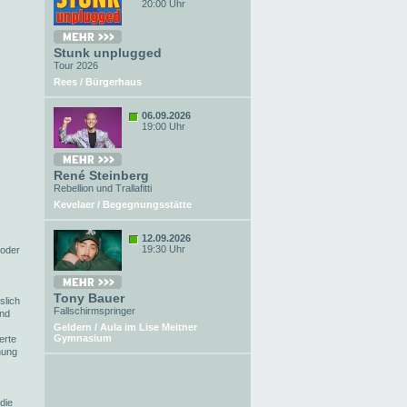
20:00 Uhr
Stunk unplugged
Tour 2026
Rees / Bürgerhaus
06.09.2026
19:00 Uhr
René Steinberg
Rebellion und Trallafitti
Kevelaer / Begegnungsstätte
12.09.2026
19:30 Uhr
 oder
Tony Bauer
slich
Fallschirmspringer
ind
Geldern / Aula im Lise Meitner
Gymnasium
erte
hung
die