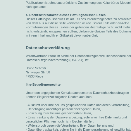
Publikationen ist ohne ausdrückliche Zustimmung des Kulturbüros Niederr
nicht gestattet.
4. Rechtswirksamkeit dieses Haftungsausschlusses
Dieser Haftungsausschluss ist als Teil des Internetangebotes zu betracht
von dem aus auf diese Seite verwiesen wurde. Sofern Teile oder einzelne
Formulierungen dieses Textes der geltenden Rechtslage nicht, nicht mehr
nicht vollständig entsprechen sollten, bleiben die übrigen Teile des Dokum
in ihrem Inhalt und ihrer Gültigkeit davon unberührt.
Datenschutzerklärung
Verantwortliche Stelle im Sinne der Datenschutzgesetze, insbesondere de
Datenschutzgrundverordnung (DSGVO), ist:
Bruno Schmitz
Nimweger Str. 58
47533 Kleve
Ihre Betroffenenrechte
Unter den angegebenen Kontaktdaten unseres Datenschutzbeauftragten
können Sie jederzeit folgende Rechte ausüben:
- Auskunft über Ihre bei uns gespeicherten Daten und deren Verarbeitung,
- Berichtigung unrichtiger personenbezogener Daten,
- Löschung Ihrer bei uns gespeicherten Daten,
- Einschränkung der Datenverarbeitung, sofern wir Ihre Daten aufgrund
gesetzlicher Pflichten noch nicht löschen dürfen,
- Widerspruch gegen die Verarbeitung Ihrer Daten bei uns und
- Datenübertragbarkeit, sofern Sie in die Datenverarbeitung eingewilligt ha