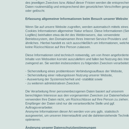
des jeweiligen Zweckes bzw. Ablauf dieser Fristen werden die entspreche
Daten routinemäßig und entsprechend den gesetzlichen Vorschriften gesp
oder gelöscht.
Erfassung allgemeiner Informationen beim Besuch unserer Website
Wenn Sie auf unsere Website zugreifen, werden automatisch mittels eines
Cookies Informationen allgemeiner Natur erfasst. Diese Informationen (Se
Logfiles) beinhalten etwa die Art des Webbrowsers, das verwendete
Betriebssystem, den Domainnamen Ihres Internet-Service-Providers und
ähnliches. Hierbei handelt es sich ausschließlich um Informationen, welch
keine Rückschlüsse auf Ihre Person zulassen.
Diese Informationen sind technisch notwendig, um von Ihnen angeforderte
Inhalte von Webseiten korrekt auszuliefern und fallen bei Nutzung des Inte
zwingend an. Sie werden insbesondere zu folgenden Zwecken verarbeitet
- Sicherstellung eines problemlosen Verbindungsaufbaus der Website,
- Sicherstellung einer reibungslosen Nutzung unserer Website,
- Auswertung der Systemsicherheit und -stabilität sowie
- zu weiteren administrativen Zwecken.
Die Verarbeitung Ihrer personenbezogenen Daten basiert auf unserem
berechtigten Interesse aus den vorgenannten Zwecken zur Datenerhebun
verwenden Ihre Daten nicht, um Rückschlüsse auf Ihre Person zu ziehen.
Empfänger der Daten sind nur die verantwortliche Stelle und ggf.
Auftragsverarbeiter.
Anonyme Informationen dieser Art werden von uns ggfs. statistisch
ausgewertet, um unseren Internetauftritt und die dahinterstehende Techni
optimieren.
Änderung unserer Datenschutzbestimmungen