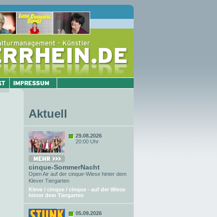
Aktuell
29.08.2026
20:00 Uhr
cinque-SommerNacht
Open Air auf der cinque-Wiese hinter dem
Klever Tiergarten
Kleve / cinque / cinque - auf der Wiese
hinter dem Tiergarten
05.09.2026