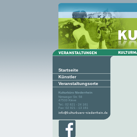
Startseite
Künstler
Veranstaltungsorte
Kulturbüro Niederrhein
Nimweger Str. 58
47533 Kleve
Tel.: 02 821 - 24 161
Fax: 02 821 - 13 161