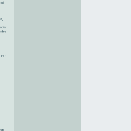
hein
en,
 oder
entes
r EU-
ben