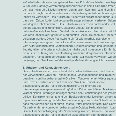
außerhalb des Verantwortungsbereiches des Kulturbüros Niederrhein liege
würde eine Haftungsverpflichtung ausschließlich in dem Fall in Kraft treten,
dem das Kulturbüro Niederrhein von den Inhalten Kenntnis hat und es ihm
technisch möglich und zumutbar wäre, die Nutzung im Falle rechtswidriger
Inhalte zu verhindern. Das Kulturbüro Niederrhein erklärt daher ausdrückli
dass zum Zeitpunkt der Linksetzung die entsprechenden verlinkten Seiten 
von illegalen Inhalten waren. Das Kulturbüro Niederrhein hat keinerlei Einfl
auf die aktuelle und zukünftige Gestaltung und auf die Inhalte der
gelinkten/verknüpften Seiten. Deshalb distanziert er sich hiermit ausdrückl
von allen Inhalten aller gelinkten /verknüpften Seiten, die nach der Linkset
verändert wurden. Diese Feststellung gilt für alle innerhalb des eigenen
Internetangebotes gesetzten Links und Verweise sowie für Fremdeinträge 
vom Autor eingerichteten Gästebüchern, Diskussionsforen und Mailingliste
illegale, fehlerhafte oder unvollständige Inhalte und insbesondere für Schä
die aus der Nutzung oder Nichtnutzung solcherart dargebotener Informati
entstehen, haftet allein der Anbieter der Seite, auf welche verwiesen wurde,
derjenige, der über Links auf die jeweilige Veröffentlichung lediglich verweis
3. Urheber- und Kennzeichenrecht
Das Kulturbüro Niederrhein ist bestrebt, in allen Publikationen die Urheber
der verwendeten Grafiken, Tondokumente, Videosequenzen und Texte zu
beachten, von ihm selbst erstellte Grafiken, Tondokumente, Videosequen
und Texte zu nutzen oder auf lizenzfreie Grafiken, Tondokumente,
Videosequenzen und Texte zurückzugreifen. Alle innerhalb des
Internetangebotes genannten und ggf. durch Dritte geschützten Marken- 
Warenzeichen unterliegen uneingeschränkt den Bestimmungen des jeweil
gültigen Kennzeichenrechts und den Besitzrechten der jeweiligen eingetr
Eigentümer. Allein aufgrund der bloßen Nennung ist nicht der Schluß zu zi
dass Markenzeichen nicht durch Rechte Dritter geschützt sind! Das Copyr
für veröffentlichte, vom Autor selbst erstellte Objekte bleibt allein beim Auto
Seiten. Eine Vervielfältigung oder Verwendung solcher Grafiken, Tondokum
Videosequenzen und Texte in anderen elektronischen oder gedruckten