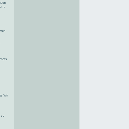
nden
errt
rver-
e
rnets
:
g. Wir
k zu