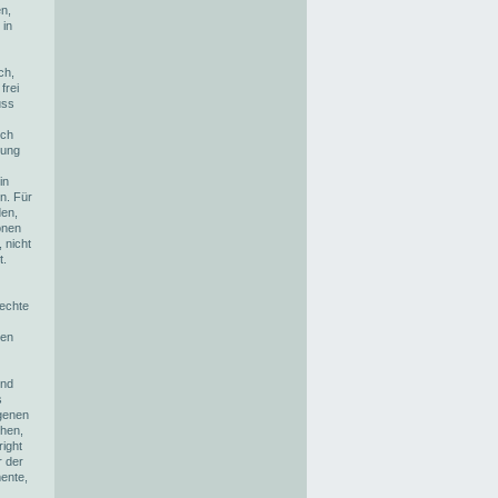
n,
 in
ch,
frei
uss
ich
zung
in
n. Für
den,
onen
 nicht
t.
rechte
zen
und
s
agenen
ehen,
ight
r der
ente,