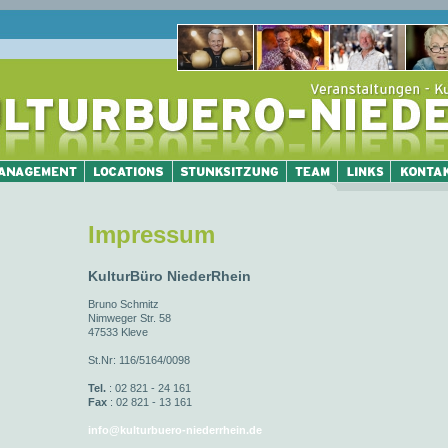
Impressum
KulturBüro NiederRhein
Bruno Schmitz
Nimweger Str. 58
47533 Kleve
St.Nr: 116/5164/0098
Tel.
: 02 821 - 24 161
Fax
: 02 821 - 13 161
info@kulturbuero-niederrhein.de