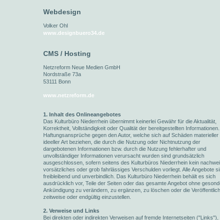
Webdesign
Volker Ohl
www.designbuero34.de
CMS / Hosting
Netzreform Neue Medien GmbH
Nordstraße 73a
53111 Bonn
www.netzreform.de
1. Inhalt des Onlineangebotes
Das Kulturbüro Niederrhein übernimmt keinerlei Gewähr für die Aktualität,
Korrektheit, Vollständigkeit oder Qualität der bereitgestellten Informationen.
Haftungsansprüche gegen den Autor, welche sich auf Schäden materieller
ideeller Art beziehen, die durch die Nutzung oder Nichtnutzung der
dargebotenen Informationen bzw. durch die Nutzung fehlerhafter und
unvollständiger Informationen verursacht wurden sind grundsätzlich
ausgeschlossen, sofern seitens des Kulturbüros Niederrhein kein nachwei
vorsätzliches oder grob fahrlässiges Verschulden vorliegt. Alle Angebote s
freibleibend und unverbindlich. Das Kulturbüro Niederrhein behält es sich
ausdrücklich vor, Teile der Seiten oder das gesamte Angebot ohne gesond
Ankündigung zu verändern, zu ergänzen, zu löschen oder die Veröffentlic
zeitweise oder endgültig einzustellen.
2. Verweise und Links
Bei direkten oder indirekten Verweisen auf fremde Internetseiten ("Links"), 