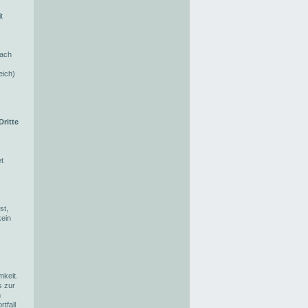
t
nach
eich)
Dritte
t
st,
kein
keit.
s zur
m
tfall