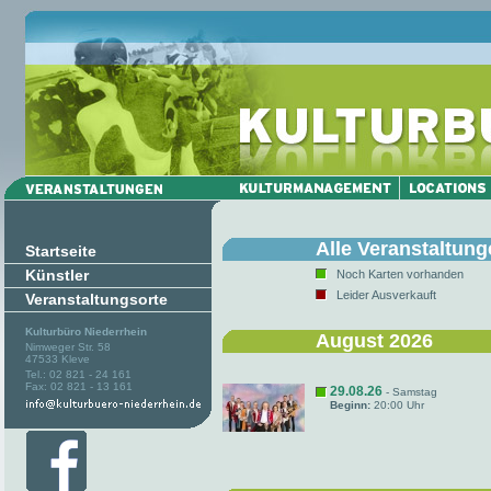
Alle Veranstaltun
Startseite
Künstler
Noch Karten vorhanden
Leider Ausverkauft
Veranstaltungsorte
Kulturbüro Niederrhein
August 2026
Nimweger Str. 58
47533 Kleve
Tel.: 02 821 - 24 161
Fax: 02 821 - 13 161
29.08.26
- Samstag
Beginn:
20:00 Uhr